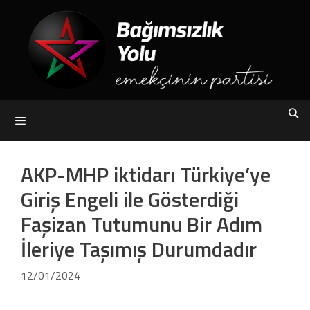
Skip
to
content
Menu
AKP-MHP iktidarı Türkiye’ye
Giriş Engeli ile Gösterdiği
Faşizan Tutumunu Bir Adım
İleriye Taşımış Durumdadır
12/01/2024