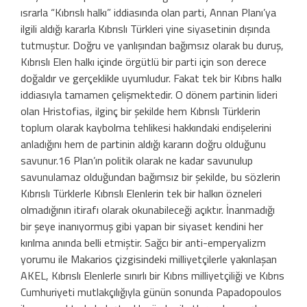
ısrarla “Kıbrıslı halkı” iddiasında olan parti, Annan Planı’ya
ilgili aldığı kararla Kıbrıslı Türkleri yine siyase­tinin dışında
tutmuştur. Doğru ve yanlı­şından bağımsız olarak bu duruş,
Kıbrıslı Elen halkı içinde örgütlü bir parti için son derece
doğaldır ve gerçeklikle uyumludur. Fakat tek bir Kıbrıs halkı
iddiasıyla tama­men çelişmektedir. O dönem partinin li­deri
olan Hristofias, ilginç bir şekilde hem Kıbrıslı Türklerin
toplum olarak kaybolma tehlikesi hakkındaki endişelerini
anladı­ğını hem de partinin aldığı kararın doğru olduğunu
savunur.16 Plan’ın politik olarak ne kadar savunulup
savunulamaz oldu­ğundan bağımsız bir şekilde, bu sözlerin
Kıbrıslı Türklerle Kıbrıslı Elenlerin tek bir halkın özneleri
olmadığının itirafı olarak okunabileceği açıktır. İnanmadığı
bir şeye inanıyormuş gibi yapan bir siyaset kendini her
kırılma anında belli etmiştir. Sağcı bir anti-emperyalizm
yorumu ile Makarios çiz­gisindeki milliyetçilerle yakınlaşan
AKEL, Kıbrıslı Elenlerle sınırlı bir Kıbrıs milliyet­çiliği ve Kıbrıs
Cumhuriyeti mutlakçılığıy­la günün sonunda Papadopoulos