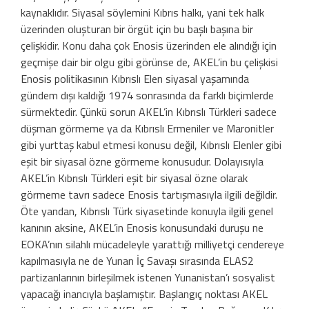
kaynaklıdır. Siyasal söylemini Kıbrıs halkı, yani tek halk
üzerinden oluşturan bir örgüt için bu başlı başına bir
çelişkidir. Konu daha çok Enosis üzerinden ele alındığı için
geçmişe dair bir olgu gibi görünse de, AKEL’in bu çelişkisi
Enosis politikasının Kıbrıslı Elen siyasal yaşamında
gündem dışı kaldığı 1974 son­rasında da farklı biçimlerde
sürmektedir. Çünkü sorun AKEL’in Kıbrıslı Türkleri sadece
düşman görmeme ya da Kıbrıslı Ermeniler ve Maronitler
gibi yurttaş kabul etmesi konusu değil, Kıbrıslı Elenler gibi
eşit bir siyasal özne görmeme konusudur. Dolayısıyla
AKEL’in Kıbrıslı Türkleri eşit bir siyasal özne olarak
görmeme tavrı sade­ce Enosis tartışmasıyla ilgili değildir.
Öte yandan, Kıbrıslı Türk siyasetinde konuyla ilgili genel
kanının aksine, AKEL’in Enosis konusundaki duruşu ne
EOKA’nın silahlı mücadeleyle yarattığı milliyetçi cendereye
kapılmasıyla ne de Yunan İç Savaşı sıra­sında ELAS2
partizanlarının birleşilmek istenen Yunanistan’ı sosyalist
yapacağı inancıyla başlamıştır. Başlangıç noktası AKEL