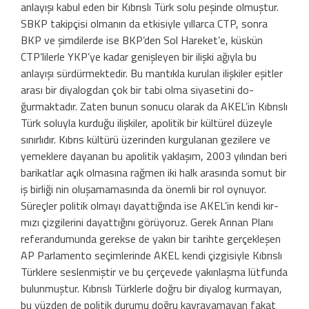
anlayışı kabul eden bir Kıbrıslı Türk solu peşinde olmuştur.
SBKP takipçisi olmanın da etkisiyle yıllarca CTP, sonra
BKP ve şim­dilerde ise BKP’den Sol Hareket’e, küskün
CTP’lilerle YKP’ye kadar genişleyen bir iliş­ki ağıyla bu
anlayışı sürdürmektedir. Bu mantıkla kurulan ilişkiler eşitler
arası bir diyalogdan çok bir tabi olma siyasetini do­
ğurmaktadır. Zaten bunun sonucu olarak da AKEL’in Kıbrıslı
Türk soluyla kurduğu ilişkiler, apolitik bir kültürel düzeyle
sınır­lıdır. Kıbrıs kültürü üzerinden kurgulanan gezilere ve
yemeklere dayanan bu apolitik yaklaşım, 2003 yılından beri
barikatlar açık olmasına rağmen iki halk arasında somut bir
iş birliği nin oluşamamasında da önemli bir rol oynuyor.
Süreçler politik olmayı dayattığında ise AKEL’in kendi kır­
mızı çizgilerini dayattığını görüyoruz. Ge­rek Annan Planı
referandumunda gerekse de yakın bir tarihte gerçekleşen
AP Parla­mento seçimlerinde AKEL kendi çizgisiyle Kıbrıslı
Türklere seslenmiştir ve bu çerçe­vede yakınlaşma lütfunda
bulunmuştur. Kıbrıslı Türklerle doğru bir diyalog kurma­yan,
bu yüzden de politik durumu doğru kavrayamayan fakat