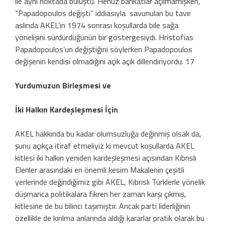
ile aynı noktada buluştu. Henüz barikatlar açılma­mışken,
“Papadopoulos değişti” iddiasıyla savunulan bu tavır
aslında AKEL’in 1974 sonrası koşullarda bile sağa
yönelişini sür­dürdüğünün bir göstergesiydi. Hristofias
Papadopoulos’un değiştiğini söylerken Pa­padopoulos
değişenin kendisi olmadığını açık açık dillendiriyordu. 17
Yurdumuzun Birleşmesi ve
İki Halkın Kardeşleşmesi İçin
AKEL hakkında bu kadar olumsuzluğa değinmiş olsak da,
şunu açıkça itiraf etme­liyiz ki mevcut koşullarda AKEL
kitlesi iki halkın yeniden kardeşleşmesi açısından Kıbrıslı
Elenler arasındaki en önemli kesim Makalenin çeşitli
yerlerinde değindiğimiz gibi AKEL, Kıbrıslı Türklerle yönelik
düş­manca politikalara fikren her zaman karşı çıkmış,
kitlesine de bu bilinci taşımıştır. Ancak parti liderliğinin
özellikle de kırıl­ma anlarında aldığı kararlar pratik olarak bu