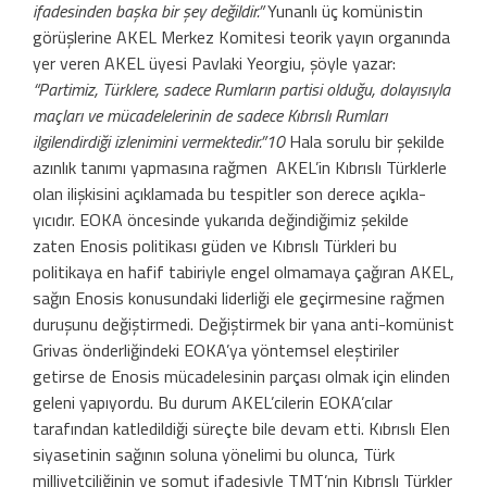
ifadesinden başka bir şey değildir.”
Yunanlı üç komünistin
görüşlerine AKEL Merkez Komitesi teorik yayın organında
yer veren AKEL üyesi Pavlaki Yeorgiu, şöyle yazar:
“Partimiz, Türklere, sadece Rumların partisi olduğu, dolayısıyla
maçları ve mücadeleleri­nin de sadece Kıbrıslı Rumları
ilgilendirdiği izlenimini vermektedir.”10
Hala sorulu bir şekilde
azınlık tanımı yapmasına rağmen AKEL’in Kıbrıslı Türklerle
olan ilişkisini açıklamada bu tespitler son derece açıkla­
yıcıdır. EOKA öncesinde yukarıda değindi­ğimiz şekilde
zaten Enosis politikası güden ve Kıbrıslı Türkleri bu
politikaya en hafif tabiriyle engel olmamaya çağıran AKEL,
sağın Enosis konusundaki liderliği ele ge­çirmesine rağmen
duruşunu değiştirmedi. Değiştirmek bir yana anti-komünist
Grivas önderliğindeki EOKA’ya yöntemsel eleştiri­ler
getirse de Enosis mücadelesinin parçası olmak için elinden
geleni yapıyordu. Bu durum AKEL’cilerin EOKA’cılar
tarafından katledildiği süreçte bile devam etti. Kıbrıs­lı Elen
siyasetinin sağının soluna yönelimi bu olunca, Türk
milliyetçiliğinin ve somut ifadesiyle TMT’nin Kıbrıslı Türkler