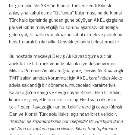
bir görevdir. Ne AKEL’in Kıbrıslı Türkleri kendi Kıbrıslı
anlayışına kabul etme “lütfunda” bulunma­sı, ne de Kıbrıslı
Türk halkı içerisinde gün­den güne büyüyen AKEL çizgisine
paralel Kıbrıs milliyetçiliği bu sorunu aşamaz. Kıb­rıslılığa
giden yol, iki halkın var olmaknu kabul etmek ve politik bir
hedef olarak bu iki halkı Kıbrıslılık yolunda birleştirmektir.
Bu noktada makaleyi Derviş Ali Kava­zoğlu’na ait bir
anekdot ile bitirmek ye­rinde olacak diye düşünüyorum.
Mihalis Pumburis’in aktardığına göre, Derviş Ali Kavazoğlu
TMT saldırılarından korunmak için AKEL tarafından Aleko
adıyla saklan­dığı bir dönemde, mücadeleci karakteriyle
Kavazoğlu’na saygı ve sevgi duyan Kıbrıs­lı Elen bir kadın,
kendince iyi niyetle ona vaftiz olup Hristiyan olmasını
teklif eder. Kavazoğlu’nun bu teklife verdiği cevap Kıbrıslı
Elen ve Kıbrıslı Türk solu ilişkisi açısından ibret vericidir:
“Bundan ne kaza­nacaksınız hanımefendi? Bir Hristiyan daha
mı? Ama bir toplumu yitireceksiniz. Kıbrıs Türk toplumunu.