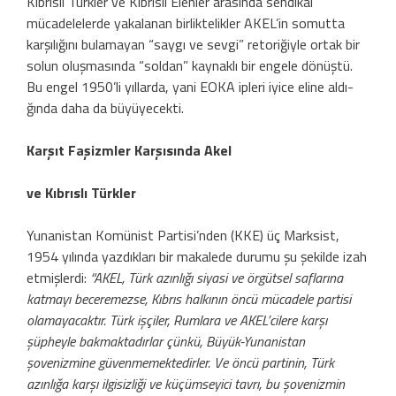
Kıbrıslı Türkler ve Kıbrıslı Elenler arasında sendikal
mücadelelerde yakala­nan birliktelikler AKEL’in somutta
karşılı­ğını bulamayan “saygı ve sevgi” retoriğiyle ortak bir
solun oluşmasında “soldan” kay­naklı bir engele dönüştü.
Bu engel 1950’li yıllarda, yani EOKA ipleri iyice eline aldı­
ğında daha da büyüyecekti.
Karşıt Faşizmler Karşısında Akel
ve Kıbrıslı Türkler
Yunanistan Komünist Partisi’nden (KKE) üç Marksist,
1954 yılında yazdık­ları bir makalede durumu şu şekilde izah
etmişlerdi:
“AKEL, Türk azınlığı siyasi ve örgütsel saflarına
katmayı beceremezse, Kıb­rıs halkının öncü mücadele partisi
olamaya­caktır. Türk işçiler, Rumlara ve AKEL’cilere karşı
şüpheyle bakmaktadırlar çünkü, Bü­yük-Yunanistan
şovenizmine güvenmemekte­dirler. Ve öncü partinin, Türk
azınlığa karşı ilgisizliği ve küçümseyici tavrı, bu şovenizmin