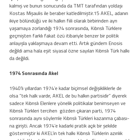
kalmış ve bunun sonucunda da TMT tarafından yoldaşı
Kostas Mişaulis ile beraber katledilmiştir.15 AKEL, adanın
ikiye bölündüğü ve iki halkın fiili olarak birbirinden ayrı
yaşamaya zorlandığı 1974 sonrasında, Kıbrıslı Türklere
geçmişten farklı fakat özü itibariyle benzer bir politik
anlayışla yaklaşmaya devam etti. Artık gün­dem Enosis
değildi ama hala eşit siyasal özne sayılan Kıbrıslı Türk halkı
da değildi.
1974 Sonrasında Akel
1940’lı yıllardan 1974’e kadar biçim­sel değişikliklerle de
olsa “tek halk vardır, AKEL de bu halkın partisidir” diyerek
sa­dece Kıbrıslı Elenlere yönelik politikalar benimseyen ve
Kıbrıslı Türkleri tercihen gözden çıkaran parti, 1974
sonrasında aynı söylemle Kıbrıslı Türkleri kazanma çabası­
na girişti. Ancak 1974’e kadarki pratik açık bir şekilde
göstermiştir ki AKEL’in tek hal­kı Kıbrıslı Türklerin azınlık