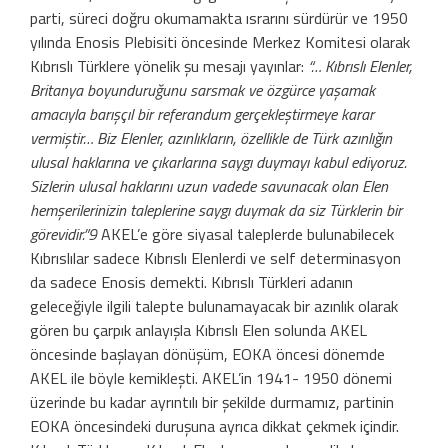
parti, sü­reci doğru okumamakta ısrarını sürdürür ve 1950
yılında Enosis Plebisiti ön­cesinde Merkez Komitesi olarak
Kıbrıslı Türklere yönelik şu mesajı yayınlar:
“… Kıbrıslı Elenler,
Britan­ya boyunduruğunu sarsmak ve özgürce ya­şamak
amacıyla barışçıl bir referandum ger­çekleştirmeye karar
vermiştir… Biz Elenler, azınlıkların, özellikle de Türk azınlığın
ulusal haklarına ve çıkarlarına saygı duymayı kabul ediyoruz.
Sizlerin ulusal haklarını uzun va­dede savunacak olan Elen
hemşerilerinizin taleplerine saygı duymak da siz Türklerin bir
görevidir.”9
AKEL’e göre siyasal taleplerde bulunabilecek
Kıbrıslılar sadece Kıbrıslı Elenlerdi ve self determinasyon
da sadece Enosis demekti. Kıbrıslı Türkleri adanın
geleceğiyle ilgili talepte bulunamayacak bir azınlık olarak
gören bu çarpık anlayışla Kıbrıslı Elen solunda AKEL
öncesinde baş­layan dönüşüm, EOKA öncesi dönemde
AKEL ile böyle kemikleşti. AKEL’in 1941- 1950 dönemi
üzerinde bu kadar ayrıntılı bir şekilde durmamız, partinin
EOKA ön­cesindeki duruşuna ayrıca dikkat çekmek içindir.