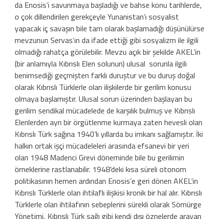
da Enosis’i savunmaya başladığı ve bahse konu tarihlerde,
o çok dillendirilen gerekçeyle Yunanistan’ı sosyalist
yapacak iç savaşın bile tam olarak başlamadığı düşünülür­se
mevzunun Servas’ın da ifade ettiği gibi sosyalizm ile ilgili
olmadığı rahatça görü­lebilir. Mevzu açık bir şekilde AKEL’in
(bir anlamıyla Kıbrıslı Elen solunun) ulusal sorunla ilgili
benimsediği geçmişten farklı duruştur ve bu duruş doğal
olarak Kıbrıslı Türklerle olan ilişkilerde bir gerilim konu­su
olmaya başlamıştır. Ulusal sorun üze­rinden başlayan bu
gerilim sendikal müca­delede de karşılık bulmuş ve Kıbrıslı
Elen­lerden ayrı bir örgütlenme kurmaya zaten hevesli olan
Kıbrıslı Türk sağına 1940’lı yıl­larda bu imkanı sağlamıştır. İki
halkın or­tak işçi mücadeleleri arasında efsanevi bir yeri
olan 1948 Madenci Grevi döneminde bile bu gerilimin
örneklerine rastlanabilir. 1948’deki kısa süreli otonom
politikası­nın hemen ardından Enosis’e geri dönen AKEL’in
Kıbrıslı Türklerle olan ihtilaflı ilişkisi kro­nik bir hal alır. Kıbrıslı
Türklerle olan ihtilafının sebeplerini sürekli olarak Sömürge
Yönetimi, Kıbrıs­lı Türk sağı gibi kendi dışı öznelerde arayan