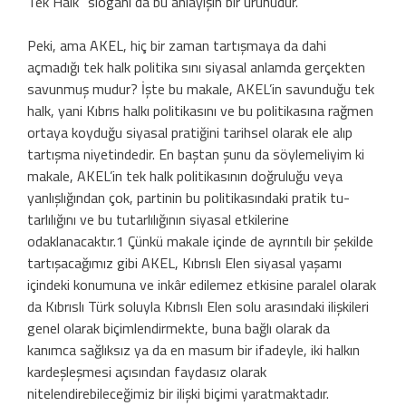
Tek Halk” sloganı da bu anlayışın bir ürünüdür.
Peki, ama AKEL, hiç bir zaman tartış­maya da dahi
açmadığı tek halk politika­ sını siyasal anlamda gerçekten
savunmuş mudur? İşte bu makale, AKEL’in savundu­ğu tek
halk, yani Kıbrıs halkı politikasını ve bu politikasına rağmen
ortaya koyduğu siyasal pratiğini tarihsel olarak ele alıp
tar­tışma niyetindedir. En baştan şunu da söy­lemeliyim ki
makale, AKEL’in tek halk po­litikasının doğruluğu veya
yanlışlığından çok, partinin bu politikasındaki pratik tu­
tarlılığını ve bu tutarlılığının siyasal etkile­rine
odaklanacaktır.1 Çünkü makale içinde de ayrıntılı bir şekilde
tartışacağımız gibi AKEL, Kıbrıslı Elen siyasal yaşamı
içindeki konumuna ve inkâr edilemez etkisine para­lel olarak
da Kıbrıslı Türk soluyla Kıbrıslı Elen solu arasındaki ilişkileri
genel olarak biçimlendirmekte, buna bağlı olarak da
kanımca sağlıksız ya da en masum bir ifa­deyle, iki halkın
kardeşleşmesi açısından faydasız olarak
nitelendirebileceğimiz bir ilişki biçimi yaratmaktadır.