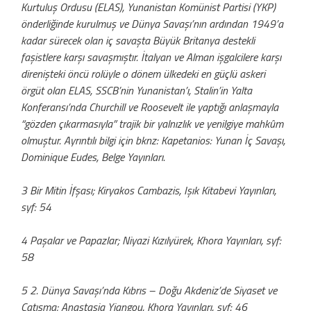
Kurtuluş Ordusu (ELAS), Yunanistan Komünist Partisi (YKP)
önderliğinde kurulmuş ve Dünya Savaşı’nın ardından 1949’a
kadar sürecek olan iç savaşta Büyük Britanya destekli
faşistlere karşı savaşmıştır. İtalyan ve Alman işgalcilere karşı
direnişteki öncü rolüyle o dönem ülkedeki en güçlü askeri
örgüt olan ELAS, SSCB’nin Yunanistan’ı, Stalin’in Yalta
Konferansı’nda Churchill ve Roosevelt ile yaptığı anlaşmayla
“gözden çıkarmasıyla” trajik bir yalnızlık ve yenilgiye mahkûm
olmuştur. Ayrıntılı bilgi için bknz: Kapetanios: Yunan İç Savaşı,
Dominique Eudes, Belge Yayınları.
3 Bir Mitin İfşası; Kiryakos Cambazis, Işık Kitabevi Yayınları,
syf: 54
4 Paşalar ve Papazlar; Niyazi Kızılyürek, Khora Yayınları, syf:
58
5 2. Dünya Savaşı’nda Kıbrıs – Doğu Akdeniz’de Siyaset ve
Çatışma; Anastasia Yiangou, Khora Yayınları, syf: 46