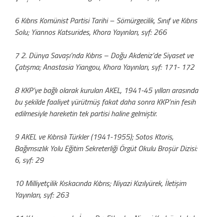
6 Kıbrıs Komünist Partisi Tarihi – Sömürgecilik, Sınıf ve Kıbrıs
Solu; Yiannos Katsurides, Khora Yayınları, syf: 266
7 2. Dünya Savaşı’nda Kıbrıs – Doğu Akdeniz’de Siyaset ve
Çatışma; Anastasia Yiangou, Khora Yayınları, syf: 171- 172
8 KKP’ye bağlı olarak kurulan AKEL, 1941-45 yılları arasında
bu şekilde faaliyet yürütmüş fakat daha sonra KKP’nin fesih
edilmesiyle hareketin tek partisi haline gelmiştir.
9 AKEL ve Kıbrıslı Türkler (1941-1955); Sotos Ktoris,
Bağımsızlık Yolu Eğitim Sekreterliği Örgüt Okulu Broşür Dizisi:
6, syf: 29
10 Milliyetçilik Kıskacında Kıbrıs; Niyazi Kızılyürek, İletişim
Yayınları, syf: 263