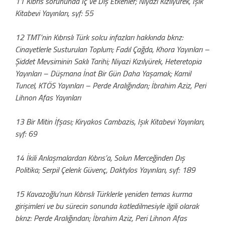
11 Kıbrıs sorununda İç ve Dış Etkenler; Niyazi Kızılyürek, Işık
Kitabevi Yayınları, syf: 55
12 TMT’nin Kıbrıslı Türk solcu infazları hakkında bknz:
Cinayetlerle Susturulan Toplum; Fadıl Çağda, Khora Yayınları –
Şiddet Mevsiminin Saklı Tarihi; Niyazi Kızılyürek, Heteretopia
Yayınları – Düşmana İnat Bir Gün Daha Yaşamak; Kamil
Tuncel, KTÖS Yayınları – Perde Aralığından; İbrahim Aziz, Peri
Lihnon Afas Yayınları
13 Bir Mitin İfşası; Kiryakos Cambazis, Işık Kitabevi Yayınları,
syf: 69
14 İkili Anlaşmalardan Kıbrıs’a, Solun Merceğinden Dış
Politika; Serpil Çelenk Güvenç, Daktylos Yayınları, syf: 189
15 Kavazoğlu’nun Kıbrıslı Türklerle yeniden temas kurma
girişimleri ve bu sürecin sonunda katledilmesiyle ilgili olarak
bknz: Perde Aralığından; İbrahim Aziz, Peri Lihnon Afas