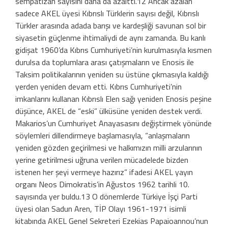
sempati­zan sayısını daha da azalttı.12 Ancak azalan
sadece AKEL üyesi Kıbrıslı Türklerin sayısı değil, Kıbrıslı
Türkler arasında adada ba­rışı ve kardeşliği savunan sol bir
siyasetin güçlenme ihtimaliydi de aynı zamanda. Bu kanlı
gidişat 1960’da Kıbrıs Cumhuri­yeti’nin kurulmasıyla kısmen
durulsa da toplumlara arası çatışmaların ve Enosis ile
Taksim politikalarının yeniden su üstüne çıkmasıyla kaldığı
yerden yeniden devam etti. Kıbrıs Cumhuriyeti’nin
imkanlarını kullanan Kıbrıslı Elen sağı yeniden Enosis peşine
düşünce, AKEL de “eski” ülküsüne yeniden destek verdi.
Makarios’un Cum­huriyet Anayasasını değiştirmek yönünde
söylemleri dillendirmeye başlamasıyla, “anlaşmaların
yeniden gözden geçirilmesi ve halkımızın milli arzularının
yerine geti­rilmesi uğruna verilen mücadelede bizden
istenen her şeyi vermeye hazırız” ifadesi AKEL yayın
organı Neos Dimokratis’in Ağustos 1962 tarihli 10.
sayısında yer bul­du.13 O dönemlerde Türkiye İşçi Parti
üye­si olan Sadun Aren, TİP Olayı 1961-1971 isimli
kitabında AKEL Genel Sekreteri Eze­kias Papaioannou’nun