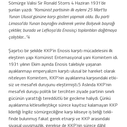
Sömürge Valisi Sir Ronald Storrs 4 Haziran 1931’de
şunları yazdı:
“Komünist partisinin ilk eylemi 25 Mart’ta
Yunan Ulusal gününe karşı gösteri yapmak oldu. Bu parti
Lima­sol’da Yunan bayrağını indirerek yerine Bol­şevik bayrağı
çektiler, burada ve Lefkoşa’da Enosisçi toplantıları dağıtmaya
çalıştılar…”4
Şaşırtıcı bir şekilde KKP’in Enosis kar­şıtı mücadelesini ilk
eleştiren yapı Komü­nist Enternasyonal yani Komintern idi.
1931 yılının Ekim ayında Enosis talebiyle yaşanan
ayaklanmayı emperyalizm karşıtı ulusal bir hareket olarak
niteleyen Komin­tern, KKP’nin ayaklanma karşısındaki etki­
siz ve mesafeli duruşunu eleştirmişti.5 As­lında KKP’nin
mesafeli duruşu politik bir tercihten ziyade partinin sınırlı
gücünün yarattığı tereddütlü bir gecikme haliydi. Çünkü
ayaklanma kitleselleştikçe sürece kayıtsız kalamayan KKP
liderliği İngiliz sö­mürgeciliğine karşı kiliseye iş birliği tekli­
finde bulunmuş fakat gerek etnarşi ve KKP arasındaki
siyasal uyuşmazlık, gerekse de KKP’nin sürece dâhil