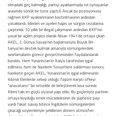
olmadaki geç kalmış­lığı, partiyi ayaklanmada rol oynayanlar
arasında sönük bir özne yaptı.6 Ancak bu pozisyonuna
rağmen KKP ayaklanmanın bastırılmasının ardından
yasaklandı, lider­leri ve üyeleri hapis ve sürgün cezalarına
çarptırıldı. 10 yıllık bir illegal çalışmanın ardından KKP’nin
yasal bir açılım projesi olarak Nisan 1941’de ortaya çıkan
AKEL, 2. Dünya Savaşı’nın başlamasıyla Büyük Bri­
tanya’nın destek bulmak amacıyla sömür­gelerdeki
sınırlamalarını görece gevşetme­sinden faydalanılarak
kuruldu. Hem Yuna­nistan’ın İtalya tarafından işgal
edilmesi, hem de Nazilerin Sovyetlere saldırması so­nucu
harekete geçen AKEL, Yunanistan’ın işgal edilmesinin
Kıbrıslı Elenlerde sebep olduğu faşizm karşıtı öfkeyi
“anavatancı” bir retorikle de birleştirerek kısa sürede
Kıbrıs’taki en güçlü siyasal yapı oldu. Bu güçlenişte partinin
ortaya koyduğu emek mücadelesinin de şüphesiz payı
vardı fakat savaş bitince İngilizlerin sömürgelerden
çıkacağı söylemleriyle şekillenen dönem atmosferi