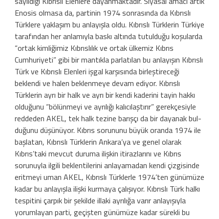
sayıldığı Kıb­rıslı Elenlere dayanmaktadır. Siyasal amacı artık
Enosis olmasa da, partinin 1974 son­rasında da Kıbrıslı
Türklere yaklaşım bu anlayışla oldu. Kıbrıslı Türklerin Türkiye
tarafından her anlamıyla baskı altında tu­tulduğu koşularda
“ortak kimliğimiz Kıb­rıslılık ve ortak ülkemiz Kıbrıs
Cumhuriye­ti” gibi bir mantıkla parlatılan bu anlayışın Kıbrıslı
Türk ve Kıbrıslı Elenleri işgal karşı­sında birleştireceği
beklendi ve halen bek­lenmeye devam ediyor. Kıbrıslı
Türklerin ayrı bir halk ve ayrı bir kendi kaderini ta­yin hakkı
olduğunu “bölünmeyi ve ayrılığı kalıcılaştırır” gerekçesiyle
reddeden AKEL, tek halk tezine barışçı da bir dayanak bul­
duğunu düşünüyor. Kıbrıs sorununu bü­yük oranda 1974 ile
başlatan, Kıbrıslı Türk­lerin Ankara’ya ve genel olarak
Kıbrıs’taki mevcut duruma ilişkin itirazlarını ve Kıbrıs
sorunuyla ilgili beklentilerini anlayamadan kendi çizgisinde
eritmeyi uman AKEL, Kıb­rıslı Türklerle 1974’ten günümüze
kadar bu anlayışla ilişki kurmaya çalışıyor. Kıb­rıslı Türk halkı
tespitini çarpık bir şekilde illaki ayrılığa varır anlayışıyla
yorumlayan parti, geçişten günümüze kadar sürekli bu