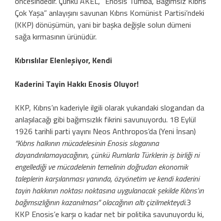
öncesindedir. Çünkü AKEL, “Enosis Tumba, Bağımsız Kıbrıs
Çok Yaşa” anlayı­şını savunan Kıbrıs Komünist Partisi’ndeki
(KKP) dönüşümün, yani bir başka değişle solun dümeni
sağa kırmasının ürünüdür.
Kıbrıslılar Elenleşiyor, Kendi
Kaderini Tayin Hakkı Enosis Oluyor!
KKP, Kıbrıs’ın kaderiyle ilgili olarak yukarıdaki slogandan da
anlaşılacağı gibi bağımsızlık fikrini savunuyordu. 18 Eylül
1926 tarihli parti yayını Neos Anthropos’da (Yeni İnsan)
“Kıbrıs halkının mücadelesinin Enosis sloganına
dayandırılamayacağının, çünkü Rumlarla Türklerin iş birliği ni
engel­lediği ve mücadelenin temelinin doğrudan ekonomik
taleplerin karşılanması yanında, özyönetim ve kendi kaderini
tayin hakkının noktası noktasına uygulanacak şekilde Kıb­rıs’ın
bağımsızlığının kazanılması” olacağı­nın altı çizilmekteydi.
3
KKP Enosis’e karşı o kadar net bir politika savunuyordu ki,