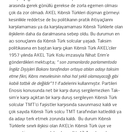
arasın­da gerek gönüllü gerekse de zorla egemen olması
çok da zor olmadı. AKEL Kıbrıslı Türkleri düşman görmeyi
kesinlikle red­detse de bu politikanın pratik ihtiyaçları­nı
karşılamaması ya da karşılayamaması Kıbrıslı Türklerle olan
ilişkilerin daha da daralmasına sebep oldu. Bu durumun en
acı sonuçlarını da Kıbrıslı Türk solcular yaşadı. Taksim
politikasına en baştan karşı çıkan Kıbrıslı Türk AKEL’ciler
1957 yılında AKEL Türk Kolu imzasıyla Nihat Erim’e
gönderdikleri mektupta;
“ son zamanlarda parlamentoda
İngiliz Dışişleri Bakanı tara­fından ortaya atılan adayı taksim
etme fikri, Kıbrıs meselesinin nihai hal şekli olamayaca­ğı gibi
kabili tatbik de değildir”11
ifadelerini kullanmıştır. Partileri
Enosis konusunda net bir karşı duruş sergilemezken Tak­
sim’e karşı açıktan bir karşı duruş sergile­yen Kıbrıslı Türk
solcular TMT’ci faşistler karşısında savunmasız kaldı ve
çok sayıda Kıbrıslı Türk solcu TMT tarafından katle­dildi ya
da adayı terk etmek zorunda kaldı. Bu durum Kıbrıslı
Türklerle sınırlı ilişkisi olan AKEL’in Kıbrıslı Türk üye ve