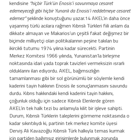
kendisine
“hiçbir Türk’ün Enosis’i savunmaya cesaret
edemeye­ceği gibi hiçbir Yunanlı da Enosis’i reddetme­ye cesaret
edemez”
şeklinde konuştuğunu yazar.14 AKEL’in daha önce
yaşanmış türlü acılara rağmen Kıbrıslı Türkleri fiili anlam­ da
dikkate almayan ve Makarios’un çeşitli fakat değişmez bir
biçimde milliyetçi olan politikalarının peşine takılan bu
ikircikli tutumu 1974 yılına kadar sürecekti. Parti­nin
Merkez Komitesi 1966 yılında, Yuna­nistan’la birleşme
noktasında idari yada toprak tavizleri vermeksizin ısrarlı
olduk­larını ilan ediyordu. AKEL, bağımsızlığın
tamamlanması gibi bir sol görünümlü bir söylemle kendi
kaderini tayin hakkının Enosis ile sonuçlanmasını savundu
dur­du. Kıbrıs hakkındaki kendi kaderini tayin hakkını,
çoğunluk olduğu için sadece Kıb­rıslı Elenlerde gören
AKEL’in tek halk tezi bu anlamıyla kilit bir işleve sahipti.
Durum, Kıbrıslı Türklerin taleplerini görmeme noktasında o
kadar sıkıntılıydı ki, partinin tek merkez komite üyesi
Derviş Ali Kava­zoğlu Kıbrıslı Türk halkıyla temas kurmak
için partiden bağımsız girişimlerde bulun­mak zorunda