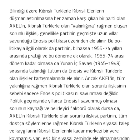
Bilindiği üzere Kıbrıslı Türklerle Kıb­rıslı Elenlerin
düşmanlaştırılmasına her zaman karşı çıkan bir parti olan
AKEL’in, Kıbrıslı Türklerle olan “yakınlığına” rağ­men oluşan
sorunlu ilişkisi, genellikle par­tinin geçmişte uzun yıllar
savunduğu Eno­sis politikası üzerinden ele alınır. Bu po­
litikayla ilgili olarak da partinin, bilhassa 1955-74 yılları
arasında pratiği ve bu döne­me ek olarak, 1955-74 arası
dönem kadar olmasa da Yunan İç Savaşı (1945-1949)
sırasında takındığı tutum da Enosis ve Kıb­rıslı Türklerle
olan ilişkiler tartışmalarında ele alınır. Ancak AKEL’in, tüm
yakınlığına rağmen Kıbrıslı Türklerle olan sorunlu ilişkisinin
sebebi sadece Enosis politikası­ nı savunması değildir.
Politik geçmişinde yıllarca Enosis’i savunmuş olması
sorunun kaynağı ve belirleyici faktörü olarak dursa da,
AKEL’in Kıbrıslı Türklerle olan sorunlu ilişkisi, partinin, tüm
dostça söylemlerine rağmen Kıbrıslı Türklerin siyasal talep
ve kaygılarını Kıbrıslı Elenlerinki kadar mer­kezi bir yere
koymamış, yani eşit bir siya­sal zeminde ele almamasından