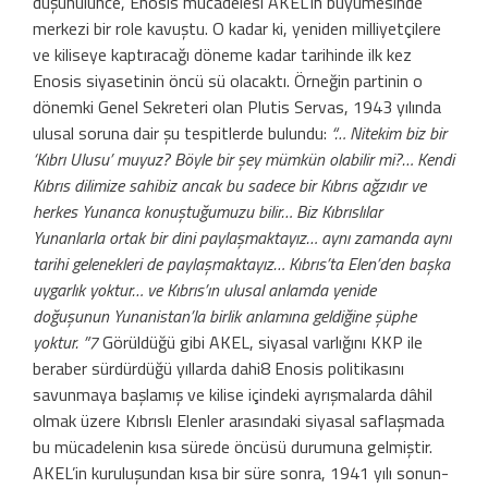
düşünülünce, Enosis mücadele­si AKEL’in büyümesinde
merkezi bir role kavuştu. O kadar ki, yeniden milliyetçile­re
ve kiliseye kaptıracağı döneme kadar tarihinde ilk kez
Enosis siyasetinin öncü­ sü olacaktı. Örneğin partinin o
dönemki Genel Sekreteri olan Plutis Servas, 1943 yılında
ulusal soruna dair şu tespitlerde bulundu:
“… Nitekim biz bir
‘Kıbrı Ulusu’ muyuz? Böyle bir şey mümkün olabilir mi?… Kendi
Kıbrıs dilimize sahibiz ancak bu sadece bir Kıbrıs ağzıdır ve
herkes Yunanca konuştu­ğumuzu bilir… Biz Kıbrıslılar
Yunanlarla or­tak bir dini paylaşmaktayız… aynı zamanda aynı
tarihi gelenekleri de paylaşmaktayız… Kıbrıs’ta Elen’den başka
uygarlık yoktur… ve Kıbrıs’ın ulusal anlamda yenide
doğuşunun Yunanistan’la birlik anlamına geldiğine şüp­he
yoktur. ”7
Görüldüğü gibi AKEL, siyasal varlığını KKP ile
bera­ber sürdürdüğü yıllarda dahi8 Enosis politikasını
savunmaya başlamış ve kilise içindeki ayrışma­larda dâhil
olmak üzere Kıbrıslı Elenler arasın­daki siyasal saflaşmada
bu mücadelenin kısa sü­rede öncüsü durumuna gelmiştir.
AKEL’in kuru­luşundan kısa bir süre sonra, 1941 yılı sonun­