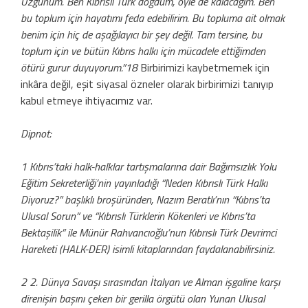
Üzgünüm. Ben Kıbrıs­lı Türk doğdum, öyle de kalacağım. Ben
bu toplum için hayatımı feda edebilirim. Bu top­luma ait olmak
benim için hiç de aşağılayıcı bir şey değil. Tam tersine, bu
toplum için ve bütün Kıbrıs halkı için mücadele ettiğimden
ötürü gurur duyuyorum.”18
Birbirimizi kay­betmemek için
inkâra değil, eşit siyasal öz­neler olarak birbirimizi tanıyıp
kabul etme­ye ihtiyacımız var.
Dipnot:
1 Kıbrıs’taki halk-halklar tartışmalarına dair Bağımsızlık Yolu
Eğitim Sekreterliği’nin yayınladığı “Neden Kıbrıslı Türk Halkı
Diyoruz?” başlıklı broşüründen, Nazım Beratlı’nın “Kıbrıs’ta
Ulusal Sorun” ve “Kıbrıslı Türklerin Kökenleri ve Kıbrıs’ta
Bektaşilik” ile Münür Rahvancıoğlu’nun Kıbrıslı Türk Devrimci
Hareketi (HALK-DER) isimli kitaplarından faydalanabilirsiniz.
2 2. Dünya Savaşı sırasından İtalyan ve Alman işgaline karşı
direnişin başını çeken bir gerilla örgütü olan Yunan Ulusal