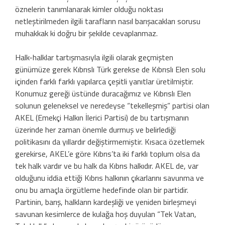
öznelerin tanımlanarak kimler olduğu noktası
netleştirilmeden ilgili taraf­ların nasıl barışacakları sorusu
muhakkak ki doğru bir şekilde cevaplanmaz.
Halk-halklar tartışmasıyla ilgili olarak geçmişten
günümüze gerek Kıbrıslı Türk gerekse de Kıbrıslı Elen solu
içinden farklı farklı yapılarca çeşitli yanıtlar üretilmiştir.
Konumuz gereği üstünde duracağımız ve Kıbrıslı Elen
solunun geleneksel ve ne­redeyse “tekelleşmiş” partisi olan
AKEL (Emekçi Halkın İlerici Partisi) de bu tar­tışmanın
üzerinde her zaman önemle dur­muş ve belirlediği
politikasını da yıllardır değiştirmemiştir. Kısaca özetlemek
gerekir­se, AKEL’e göre Kıbrıs’ta iki farklı toplum olsa da
tek halk vardır ve bu halk da Kıb­rıs halkıdır. AKEL de, var
olduğunu iddia ettiği Kıbrıs halkının çıkarlarını savunma ve
onu bu amaçla örgütleme hedefinde olan bir partidir.
Partinin, barış, halkların kardeşliği ve yeniden birleşmeyi
savunan kesimlerce de kulağa hoş duyulan “Tek Va­tan,