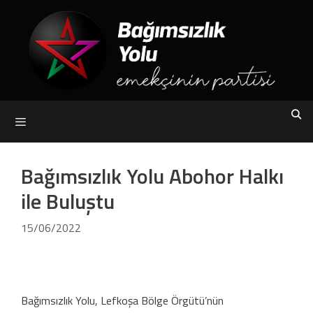
Skip
to
content
Menu
Bağımsızlık Yolu Abohor Halkı
ile Buluştu
15/06/2022
Bağımsızlık Yolu, Lefkoşa Bölge Örgütü’nün