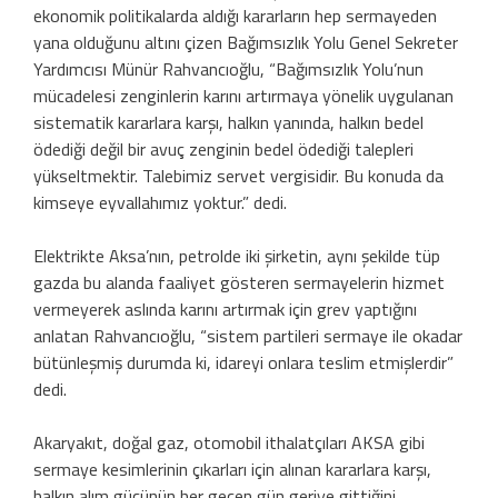
ekonomik politikalarda aldığı kararların hep sermayeden
yana olduğunu altını çizen Bağımsızlık Yolu Genel Sekreter
Yardımcısı Münür Rahvancıoğlu, “Bağımsızlık Yolu’nun
mücadelesi zenginlerin karını artırmaya yönelik uygulanan
sistematik kararlara karşı, halkın yanında, halkın bedel
ödediği değil bir avuç zenginin bedel ödediği talepleri
yükseltmektir. Talebimiz servet vergisidir. Bu konuda da
kimseye eyvallahımız yoktur.” dedi.
Elektrikte Aksa’nın, petrolde iki şirketin, aynı şekilde tüp
gazda bu alanda faaliyet gösteren sermayelerin hizmet
vermeyerek aslında karını artırmak için grev yaptığını
anlatan Rahvancıoğlu, “sistem partileri sermaye ile okadar
bütünleşmiş durumda ki, idareyi onlara teslim etmişlerdir”
dedi.
Akaryakıt, doğal gaz, otomobil ithalatçıları AKSA gibi
sermaye kesimlerinin çıkarları için alınan kararlara karşı,
halkın alım gücünün her geçen gün geriye gittiğini