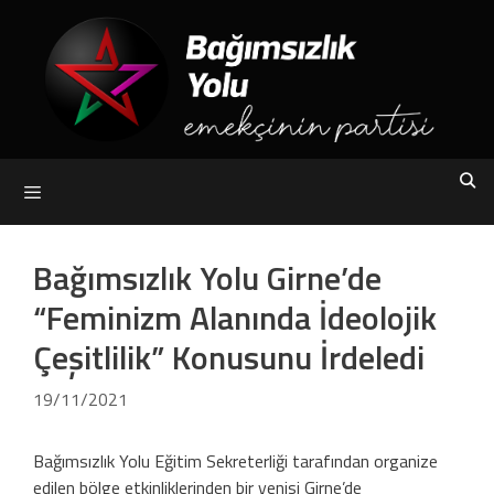
Skip
to
content
Menu
Bağımsızlık Yolu Girne’de
“Feminizm Alanında İdeolojik
Çeşitlilik” Konusunu İrdeledi
19/11/2021
Bağımsızlık Yolu Eğitim Sekreterliği tarafından organize
edilen bölge etkinliklerinden bir yenisi Girne’de