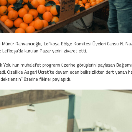
sı Münür Rahvancıoğlu, Lefkoşa Bölge Komitesi Üyeleri Cansu N. Na
ez Lefkoşa’da kurulan Pazar yerini ziyaret etti.
lık Yolu’nun muhalefet programı üzerine görüşlerini paylaşan Bağısmız
edi. Özellikle Asgari Ücret’te devam eden belirsizlikten dert yanan ha
slensin” üzerine fikirler paylaşıldı.