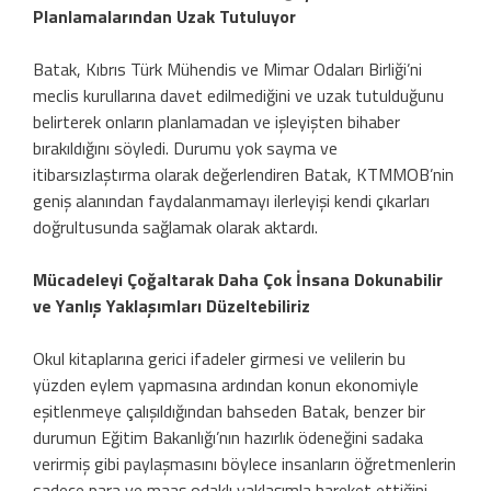
Planlamalarından Uzak Tutuluyor
Batak, Kıbrıs Türk Mühendis ve Mimar Odaları Birliği’ni
meclis kurullarına davet edilmediğini ve uzak tutulduğunu
belirterek onların planlamadan ve işleyişten bihaber
bırakıldığını söyledi. Durumu yok sayma ve
itibarsızlaştırma olarak değerlendiren Batak, KTMMOB’nin
geniş alanından faydalanmamayı ilerleyişi kendi çıkarları
doğrultusunda sağlamak olarak aktardı.
Mücadeleyi Çoğaltarak Daha Çok İnsana Dokunabilir
ve Yanlış Yaklaşımları Düzeltebiliriz
Okul kitaplarına gerici ifadeler girmesi ve velilerin bu
yüzden eylem yapmasına ardından konun ekonomiyle
eşitlenmeye çalışıldığından bahseden Batak, benzer bir
durumun Eğitim Bakanlığı’nın hazırlık ödeneğini sadaka
verirmiş gibi paylaşmasını böylece insanların öğretmenlerin
sadece para ve maaş odaklı yaklaşımla hareket ettiğini