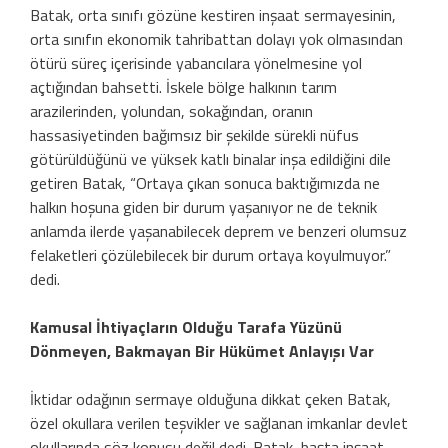
Batak, orta sınıfı gözüne kestiren inşaat sermayesinin,
orta sınıfın ekonomik tahribattan dolayı yok olmasından
ötürü süreç içerisinde yabancılara yönelmesine yol
açtığından bahsetti. İskele bölge halkının tarım
arazilerinden, yolundan, sokağından, oranın
hassasiyetinden bağımsız bir şekilde sürekli nüfus
götürüldüğünü ve yüksek katlı binalar inşa edildiğini dile
getiren Batak, “Ortaya çıkan sonuca baktığımızda ne
halkın hoşuna giden bir durum yaşanıyor ne de teknik
anlamda ilerde yaşanabilecek deprem ve benzeri olumsuz
felaketleri çözülebilecek bir durum ortaya koyulmuyor.”
dedi.
Kamusal İhtiyaçların Olduğu Tarafa Yüzünü
Dönmeyen, Bakmayan Bir Hükümet Anlayışı Var
İktidar odağının sermaye olduğuna dikkat çeken Batak,
özel okullara verilen teşvikler ve sağlanan imkanlar devlet
okullarında söz konusu değil dedi. Batak, başta inşaat