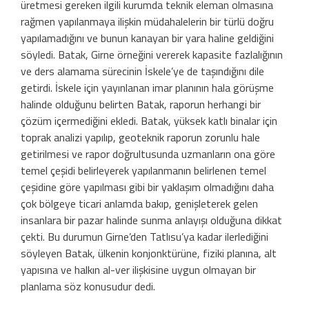
üretmesi gereken ilgili kurumda teknik eleman olmasına
rağmen yapılanmaya ilişkin müdahalelerin bir türlü doğru
yapılamadığını ve bunun kanayan bir yara haline geldiğini
söyledi. Batak, Girne örneğini vererek kapasite fazlalığının
ve ders alamama sürecinin İskele’ye de taşındığını dile
getirdi. İskele için yayınlanan imar planının hala görüşme
halinde olduğunu belirten Batak, raporun herhangi bir
çözüm içermediğini ekledi. Batak, yüksek katlı binalar için
toprak analizi yapılıp, geoteknik raporun zorunlu hale
getirilmesi ve rapor doğrultusunda uzmanların ona göre
temel çeşidi belirleyerek yapılanmanın belirlenen temel
çeşidine göre yapılması gibi bir yaklaşım olmadığını daha
çok bölgeye ticari anlamda bakıp, genişleterek gelen
insanlara bir pazar halinde sunma anlayışı olduğuna dikkat
çekti. Bu durumun Girne’den Tatlısu’ya kadar ilerlediğini
söyleyen Batak, ülkenin konjonktürüne, fiziki planına, alt
yapısına ve halkın al-ver ilişkisine uygun olmayan bir
planlama söz konusudur dedi.