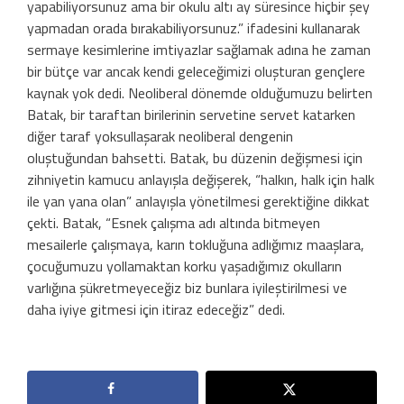
yapabiliyorsunuz ama bir okulu altı ay süresince hiçbir şey
yapmadan orada bırakabiliyorsunuz.” ifadesini kullanarak
sermaye kesimlerine imtiyazlar sağlamak adına he zaman
bir bütçe var ancak kendi geleceğimizi oluşturan gençlere
kaynak yok dedi. Neoliberal dönemde olduğumuzu belirten
Batak, bir taraftan birilerinin servetine servet katarken
diğer taraf yoksullaşarak neoliberal dengenin
oluştuğundan bahsetti. Batak, bu düzenin değişmesi için
zihniyetin kamucu anlayışla değişerek, “halkın, halk için halk
ile yan yana olan” anlayışla yönetilmesi gerektiğine dikkat
çekti. Batak, “Esnek çalışma adı altında bitmeyen
mesailerle çalışmaya, karın tokluğuna adlığımız maaşlara,
çocuğumuzu yollamaktan korku yaşadığımız okulların
varlığına şükretmeyeceğiz biz bunlara iyileştirilmesi ve
daha iyiye gitmesi için itiraz edeceğiz” dedi.