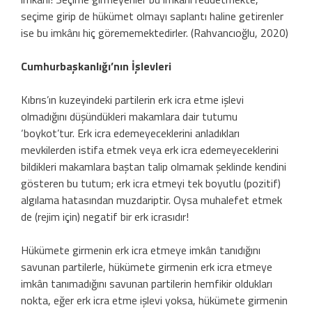
seçime girip de hükümet olmayı saplantı haline getirenler
ise bu imkânı hiç görememektedirler. (Rahvancıoğlu, 2020)
Cumhurbaşkanlığı’nın İşlevleri
Kıbrıs’ın kuzeyindeki partilerin erk icra etme işlevi
olmadığını düşündükleri makamlara dair tutumu
‘boykot’tur. Erk icra edemeyeceklerini anladıkları
mevkilerden istifa etmek veya erk icra edemeyeceklerini
bildikleri makamlara baştan talip olmamak şeklinde kendini
gösteren bu tutum; erk icra etmeyi tek boyutlu (pozitif)
algılama hatasından muzdariptir. Oysa muhalefet etmek
de (rejim için) negatif bir erk icrasıdır!
Hükümete girmenin erk icra etmeye imkân tanıdığını
savunan partilerle, hükümete girmenin erk icra etmeye
imkân tanımadığını savunan partilerin hemfikir oldukları
nokta, eğer erk icra etme işlevi yoksa, hükümete girmenin