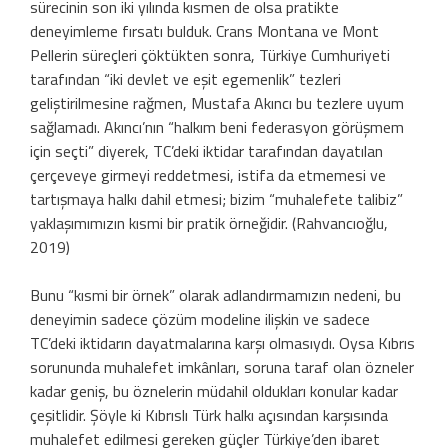
sürecinin son iki yılında kısmen de olsa pratikte
deneyimleme fırsatı bulduk. Crans Montana ve Mont
Pellerin süreçleri çöktükten sonra, Türkiye Cumhuriyeti
tarafından “iki devlet ve eşit egemenlik” tezleri
geliştirilmesine rağmen, Mustafa Akıncı bu tezlere uyum
sağlamadı. Akıncı’nın “halkım beni federasyon görüşmem
için seçti” diyerek, TC’deki iktidar tarafından dayatılan
çerçeveye girmeyi reddetmesi, istifa da etmemesi ve
tartışmaya halkı dahil etmesi; bizim “muhalefete talibiz”
yaklaşımımızın kısmi bir pratik örneğidir. (Rahvancıoğlu,
2019)
Bunu “kısmi bir örnek” olarak adlandırmamızın nedeni, bu
deneyimin sadece çözüm modeline ilişkin ve sadece
TC’deki iktidarın dayatmalarına karşı olmasıydı. Oysa Kıbrıs
sorununda muhalefet imkânları, soruna taraf olan özneler
kadar geniş, bu öznelerin müdahil oldukları konular kadar
çeşitlidir. Şöyle ki Kıbrıslı Türk halkı açısından karşısında
muhalefet edilmesi gereken güçler Türkiye’den ibaret