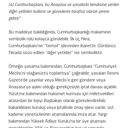
(4) Cumhurbaşkanı, bu Anayasa ve yasalarla kendisine verilen
diğer yetkileri kullanır ve görevlerini tarafsız olarak yerine
getirir.”
Bu maddeye bakıldığında, Cumhurbaşkanlığı makamının
sembolik rolü kolayca görülebilir. İlk üç fıkra,
Cumhurbaşkanı’nın “temsil” işlevinden ibarettir. Dördüncü
fıkrada sözü edilen “diğer yetkiler” ise semboliktir.
Örneğin yasama bakımından; Cumhurbaşkanı “Cumhuriyet
Meclisi’ni olağanüstü toplantıya” çağırabilir, yasaları Resmi
Gazete’de yayınlar veya Meclis’e geri gönderir veya
Anayasa’ya aykırı olduğu gerekçesiyle iptal davası açabilir.
Yürütme bakımından hükümet kurması için milletvekilleri
arasından bir kişiyi Başbakan olarak görevlendirebilir,
bakanlıkların kuruluş veya iptalinde onay işlevi vardır, üst
kademe yöneticilerinin atamalarında imza atar. Yargı
bakımından Yüksek Adliye Kurulu’na bir üye ataması
gerçekleştirir, YAK ve Başsavcılık’ın her yıl sonunda