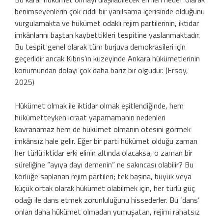
benimseyenlerin çok ciddi bir yanılsama içerisinde olduğunu
vurgulamakta ve hükümet odaklı rejim partilerinin, iktidar
imkânlarını baştan kaybettikleri tespitine yaslanmaktadır.
Bu tespit genel olarak tüm burjuva demokrasileri için
geçerlidir ancak Kıbrıs’ın kuzeyinde Ankara hükümetlerinin
konumundan dolayı çok daha bariz bir olgudur. (Ersoy,
2025)
Hükümet olmak ile iktidar olmak eşitlendiğinde, hem
hükümetteyken icraat yapamamanın nedenleri
kavranamaz hem de hükümet olmanın ötesini görmek
imkânsız hale gelir. Eğer bir parti hükümet olduğu zaman
her türlü iktidar erki elinin altında olacaksa, o zaman bir
süreliğine “ayıya dayı demenin” ne sakıncası olabilir? Bu
körlüğe saplanan rejim partileri; tek başına, büyük veya
küçük ortak olarak hükümet olabilmek için, her türlü güç
odağı ile dans etmek zorunluluğunu hissederler. Bu ‘dans’
onları daha hükümet olmadan yumuşatan, rejimi rahatsız