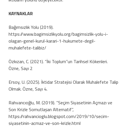
KAYNAKLAR
Bağımsızlık Yolu (2019).
https://www.bagimsizlikyolu.org/bagimsizlik-yolu-i-
olagan-genel-kurul-karari-1-hukumete-degil-
muhalefete-talibiz/
Özkızan, C. (2021). “İki Toplum”un Tarihsel Kökenleri.
Özne, Sayı 2
Ersoy, U. (2025). İktidar Stratejisi Olarak Muhalefete Talip
Olmak. Özne, Sayı 4.
Rahvancıoğlu, M. (2019). “Seçim Siyasetinin Açmazı ve
Son Krizle Somutlaşan Alternatif”,
https://rahvancioglu.blogspot.com/2019/10/secim-
siyasetinin-acmaz-ve-son-krizle.html