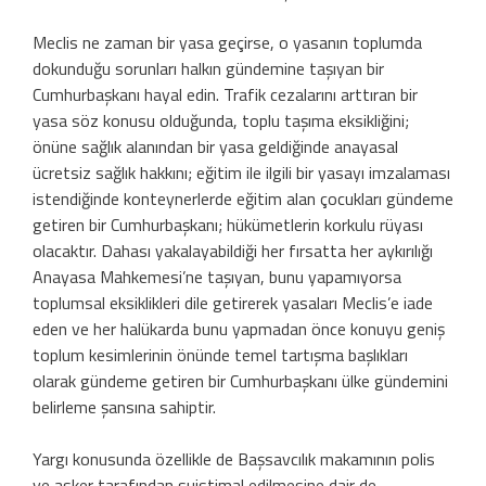
Meclis ne zaman bir yasa geçirse, o yasanın toplumda
dokunduğu sorunları halkın gündemine taşıyan bir
Cumhurbaşkanı hayal edin. Trafik cezalarını arttıran bir
yasa söz konusu olduğunda, toplu taşıma eksikliğini;
önüne sağlık alanından bir yasa geldiğinde anayasal
ücretsiz sağlık hakkını; eğitim ile ilgili bir yasayı imzalaması
istendiğinde konteynerlerde eğitim alan çocukları gündeme
getiren bir Cumhurbaşkanı; hükümetlerin korkulu rüyası
olacaktır. Dahası yakalayabildiği her fırsatta her aykırılığı
Anayasa Mahkemesi’ne taşıyan, bunu yapamıyorsa
toplumsal eksiklikleri dile getirerek yasaları Meclis’e iade
eden ve her halükarda bunu yapmadan önce konuyu geniş
toplum kesimlerinin önünde temel tartışma başlıkları
olarak gündeme getiren bir Cumhurbaşkanı ülke gündemini
belirleme şansına sahiptir.
Yargı konusunda özellikle de Başsavcılık makamının polis
ve asker tarafından suistimal edilmesine dair de