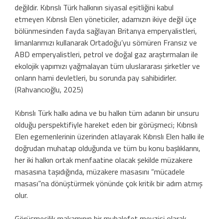
değildir. Kıbrıslı Türk halkının siyasal eşitliğini kabul
etmeyen Kıbrıslı Elen yöneticiler, adamızın ikiye değil üçe
bölünmesinden fayda sağlayan Britanya emperyalistleri,
limanlarımızı kullanarak Ortadoğu’yu sömüren Fransız ve
ABD emperyalistleri, petrol ve doğal gaz araştırmaları ile
ekolojik yapımızı yağmalayan tüm uluslararası şirketler ve
onların hami devletleri, bu sorunda pay sahibidirler.
(Rahvancıoğlu, 2025)
Kıbrıslı Türk halkı adına ve bu halkın tüm adanın bir unsuru
olduğu perspektifiyle hareket eden bir görüşmeci; Kıbrıslı
Elen egemenlerinin üzerinden atlayarak Kıbrıslı Elen halkı ile
doğrudan muhatap olduğunda ve tüm bu konu başlıklarını,
her iki halkın ortak menfaatine olacak şekilde müzakere
masasına taşıdığında, müzakere masasını “mücadele
masası”na dönüştürmek yönünde çok kritik bir adım atmış
olur.
Görüşmecilik makamının bir muhalefet mevzisi olarak