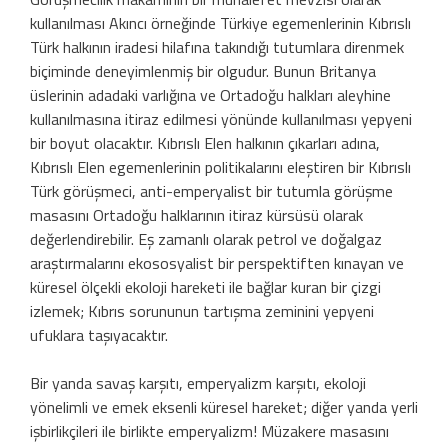
kullanılması Akıncı örneğinde Türkiye egemenlerinin Kıbrıslı
Türk halkının iradesi hilafına takındığı tutumlara direnmek
biçiminde deneyimlenmiş bir olgudur. Bunun Britanya
üslerinin adadaki varlığına ve Ortadoğu halkları aleyhine
kullanılmasına itiraz edilmesi yönünde kullanılması yepyeni
bir boyut olacaktır. Kıbrıslı Elen halkının çıkarları adına,
Kıbrıslı Elen egemenlerinin politikalarını eleştiren bir Kıbrıslı
Türk görüşmeci, anti-emperyalist bir tutumla görüşme
masasını Ortadoğu halklarının itiraz kürsüsü olarak
değerlendirebilir. Eş zamanlı olarak petrol ve doğalgaz
araştırmalarını ekososyalist bir perspektiften kınayan ve
küresel ölçekli ekoloji hareketi ile bağlar kuran bir çizgi
izlemek; Kıbrıs sorununun tartışma zeminini yepyeni
ufuklara taşıyacaktır.
Bir yanda savaş karşıtı, emperyalizm karşıtı, ekoloji
yönelimli ve emek eksenli küresel hareket; diğer yanda yerli
işbirlikçileri ile birlikte emperyalizm! Müzakere masasını