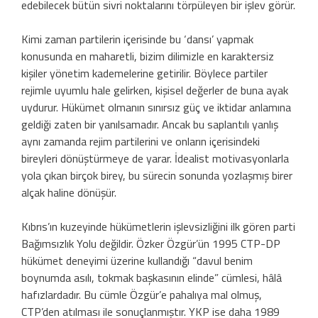
edebilecek bütün sivri noktalarını törpüleyen bir işlev görür.
Kimi zaman partilerin içerisinde bu ‘dansı’ yapmak
konusunda en maharetli, bizim dilimizle en karaktersiz
kişiler yönetim kademelerine getirilir. Böylece partiler
rejimle uyumlu hale gelirken, kişisel değerler de buna ayak
uydurur. Hükümet olmanın sınırsız güç ve iktidar anlamına
geldiği zaten bir yanılsamadır. Ancak bu saplantılı yanlış
aynı zamanda rejim partilerini ve onların içerisindeki
bireyleri dönüştürmeye de yarar. İdealist motivasyonlarla
yola çıkan birçok birey, bu sürecin sonunda yozlaşmış birer
alçak haline dönüşür.
Kıbrıs’ın kuzeyinde hükümetlerin işlevsizliğini ilk gören parti
Bağımsızlık Yolu değildir. Özker Özgür’ün 1995 CTP-DP
hükümet deneyimi üzerine kullandığı “davul benim
boynumda asılı, tokmak başkasının elinde” cümlesi, hâlâ
hafızlardadır. Bu cümle Özgür’e pahalıya mal olmuş,
CTP’den atılması ile sonuçlanmıştır. YKP ise daha 1989