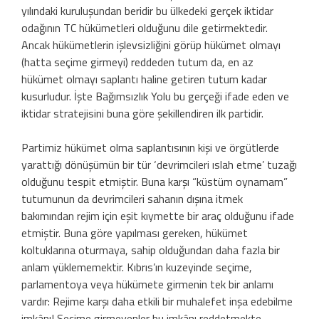
yılındaki kuruluşundan beridir bu ülkedeki gerçek iktidar
odağının TC hükümetleri olduğunu dile getirmektedir.
Ancak hükümetlerin işlevsizliğini görüp hükümet olmayı
(hatta seçime girmeyi) reddeden tutum da, en az
hükümet olmayı saplantı haline getiren tutum kadar
kusurludur. İşte Bağımsızlık Yolu bu gerçeği ifade eden ve
iktidar stratejisini buna göre şekillendiren ilk partidir.
Partimiz hükümet olma saplantısının kişi ve örgütlerde
yarattığı dönüşümün bir tür ‘devrimcileri ıslah etme’ tuzağı
olduğunu tespit etmiştir. Buna karşı “küstüm oynamam”
tutumunun da devrimcileri sahanın dışına itmek
bakımından rejim için eşit kıymette bir araç olduğunu ifade
etmiştir. Buna göre yapılması gereken, hükümet
koltuklarına oturmaya, sahip olduğundan daha fazla bir
anlam yüklememektir. Kıbrıs’ın kuzeyinde seçime,
parlamentoya veya hükümete girmenin tek bir anlamı
vardır: Rejime karşı daha etkili bir muhalefet inşa edebilme
imkânı! Seçime girmeyenler bu imkânı reddetmekte,