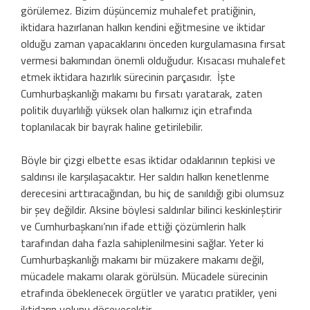
görülemez. Bizim düşüncemiz muhalefet pratiğinin,
iktidara hazırlanan halkın kendini eğitmesine ve iktidar
olduğu zaman yapacaklarını önceden kurgulamasına fırsat
vermesi bakımından önemli olduğudur. Kısacası muhalefet
etmek iktidara hazırlık sürecinin parçasıdır. İşte
Cumhurbaşkanlığı makamı bu fırsatı yaratarak, zaten
politik duyarlılığı yüksek olan halkımız için etrafında
toplanılacak bir bayrak haline getirilebilir.
Böyle bir çizgi elbette esas iktidar odaklarının tepkisi ve
saldırısı ile karşılaşacaktır. Her saldırı halkın kenetlenme
derecesini arttıracağından, bu hiç de sanıldığı gibi olumsuz
bir şey değildir. Aksine böylesi saldırılar bilinci keskinleştirir
ve Cumhurbaşkanı’nın ifade ettiği çözümlerin halk
tarafından daha fazla sahiplenilmesini sağlar. Yeter ki
Cumhurbaşkanlığı makamı bir müzakere makamı değil,
mücadele makamı olarak görülsün. Mücadele sürecinin
etrafında öbeklenecek örgütler ve yaratıcı pratikler, yeni
iktidarın yolunu döşeyecektir.