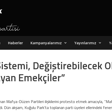
ı
Haberler
Kampanyalarımız
Yayınlarımız
Y
stemi, Değiştirebilecek O
şayan Emekçiler”
aşanan Mafya-Düzen Partileri ilişkilerini protesto etmek amacıyla, 
i. Dün akşam, Kuğulu Park’ta toplanan parti üyeleri ellerindeki fener