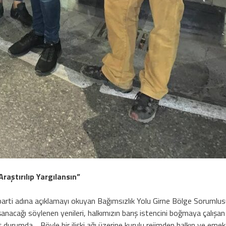
aştırılıp Yargılansın”
rti adına açıklamayı okuyan Bağımsızlık Yolu Girne Bölge Sorumlus
acağı söylenen yenileri, halkımızın barış istencini boğmaya çalışan mil
ş durumda… Böyle bir ilişki ağı üzerine kurulu rejimden halkın ve emekç