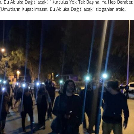
, Bu Abluka Dağıtılacak”, “Kurtuluş Yok Tek Başına, Ya Hep Beraber,
Umutların Kuşatılmasın, Bu Abluka Dağıtılacak” sloganları atıldı.