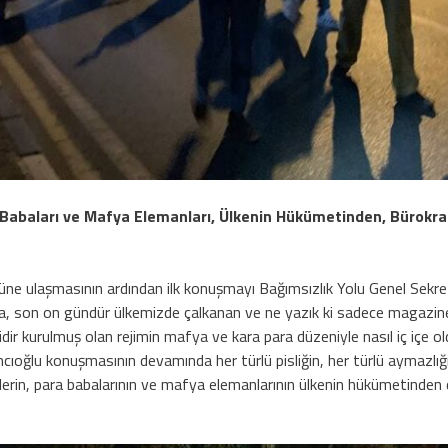
a Babaları ve Mafya Elemanları, Ülkenin Hükümetinden, Bürokr
önüne ulaşmasının ardından ilk konuşmayı Bağımsızlık Yolu Genel Sek
da, son on gündür ülkemizde çalkanan ve ne yazık ki sadece magazi
ridir kurulmuş olan rejimin mafya ve kara para düzeniyle nasıl iç içe 
vancıoğlu konuşmasının devamında her türlü pisliğin, her türlü aymazl
lerin, para babalarının ve mafya elemanlarının ülkenin hükümetinden 