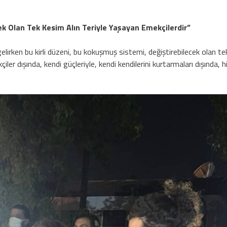
k Olan Tek Kesim Alın Teriyle Yaşayan Emekçilerdir”
lirken bu kirli düzeni, bu kokuşmuş sistemi, değiştirebilecek olan te
er dışında, kendi güçleriyle, kendi kendilerini kurtarmaları dışında,