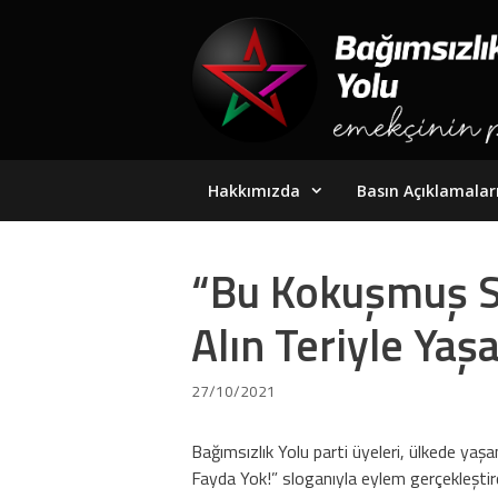
Skip
to
content
Hakkımızda
Basın Açıklamalar
“Bu Kokuşmuş Si
Alın Teriyle Ya
27/10/2021
Bağımsızlık Yolu parti üyeleri, ülkede y
Fayda Yok!” sloganıyla eylem gerçekleştird