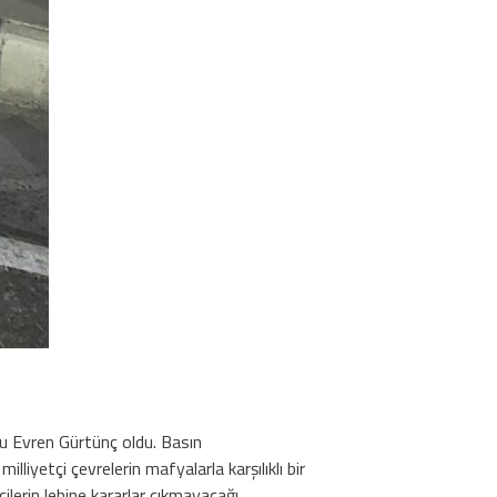
u Evren Gürtünç oldu. Basın
liyetçi çevrelerin mafyalarla karşılıklı bir
ilerin lehine kararlar çıkmayacağı