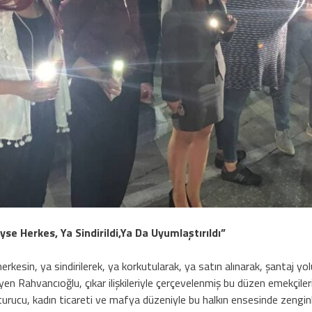
 Herkes, Ya Sindirildi,Ya Da Uyumlaştırıldı”
esin, ya sindirilerek, ya korkutularak, ya satın alınarak, şantaj yo
yen Rahvancıoğlu, çıkar ilişkileriyle çerçevelenmiş bu düzen emekçile
şturucu, kadın ticareti ve mafya düzeniyle bu halkın ensesinde zen