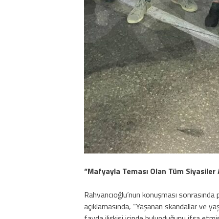
“Mafyayla Teması Olan Tüm Siyasiler Ar
Rahvancıoğlu’nun konuşması sonrasında pa
açıklamasında, “Yaşanan skandallar ve yaşan
fayda ilişkisi içinde bulunduğunu ifşa etmi