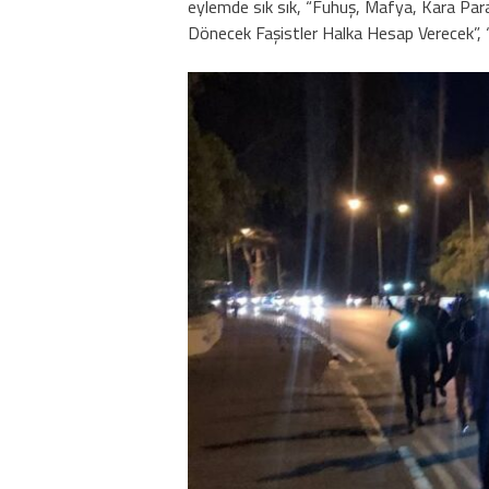
eylemde sık sık, “Fuhuş, Mafya, Kara Para
Dönecek Faşistler Halka Hesap Verecek”, “