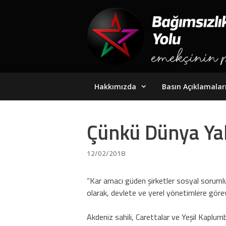
Skip
to
content
Hakkımızda
Basın Açıklamalar
Çünkü Dünya Yal
12/02/2018
“Kar amacı güden şirketler sosyal sorumlu
olarak, devlete ve yerel yönetimlere görev
Akdeniz sahili, Carettalar ve Yeşil Kaplum