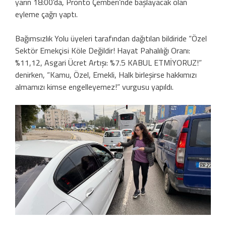
yarın 18:00’da, Pronto Çemberi’nde başlayacak olan
eyleme çağrı yaptı.
Bağımsızlık Yolu üyeleri tarafından dağıtılan bildiride “Özel
Sektör Emekçisi Köle Değildir! Hayat Pahalılığı Oranı:
%11,12, Asgari Ücret Artışı: %7.5 KABUL ETMİYORUZ!”
denirken, “Kamu, Özel, Emekli, Halk birleşirse hakkımızı
almamızı kimse engelleyemez!” vurgusu yapıldı.