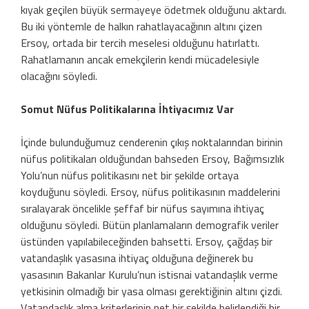
kıyak geçilen büyük sermayeye ödetmek olduğunu aktardı.
Bu iki yöntemle de halkın rahatlayacağının altını çizen
Ersoy, ortada bir tercih meselesi olduğunu hatırlattı.
Rahatlamanın ancak emekçilerin kendi mücadelesiyle
olacağını söyledi.
Somut Nüfus Politikalarına İhtiyacımız Var
İçinde bulunduğumuz cenderenin çıkış noktalarından birinin
nüfus politikaları olduğundan bahseden Ersoy, Bağımsızlık
Yolu’nun nüfus politikasını net bir şekilde ortaya
koyduğunu söyledi. Ersoy, nüfus politikasının maddelerini
sıralayarak öncelikle şeffaf bir nüfus sayımına ihtiyaç
olduğunu söyledi. Bütün planlamaların demografik veriler
üstünden yapılabileceğinden bahsetti. Ersoy, çağdaş bir
vatandaşlık yasasına ihtiyaç olduğuna değinerek bu
yasasının Bakanlar Kurulu’nun istisnai vatandaşlık verme
yetkisinin olmadığı bir yasa olması gerektiğinin altını çizdi.
Vatandaşlık alma kriterlerinin net bir şekilde belirlendiği bir