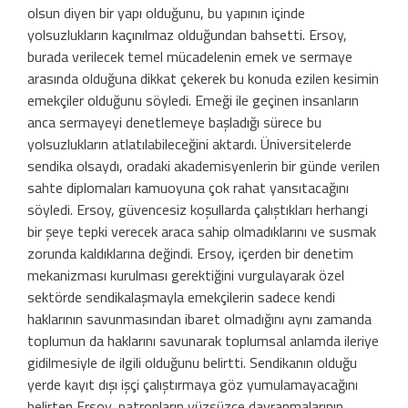
olsun diyen bir yapı olduğunu, bu yapının içinde
yolsuzlukların kaçınılmaz olduğundan bahsetti. Ersoy,
burada verilecek temel mücadelenin emek ve sermaye
arasında olduğuna dikkat çekerek bu konuda ezilen kesimin
emekçiler olduğunu söyledi. Emeği ile geçinen insanların
anca sermayeyi denetlemeye başladığı sürece bu
yolsuzlukların atlatılabileceğini aktardı. Üniversitelerde
sendika olsaydı, oradaki akademisyenlerin bir günde verilen
sahte diplomaları kamuoyuna çok rahat yansıtacağını
söyledi. Ersoy, güvencesiz koşullarda çalıştıkları herhangi
bir şeye tepki verecek araca sahip olmadıklarını ve susmak
zorunda kaldıklarına değindi. Ersoy, içerden bir denetim
mekanizması kurulması gerektiğini vurgulayarak özel
sektörde sendikalaşmayla emekçilerin sadece kendi
haklarının savunmasından ibaret olmadığını aynı zamanda
toplumun da haklarını savunarak toplumsal anlamda ileriye
gidilmesiyle de ilgili olduğunu belirtti. Sendikanın olduğu
yerde kayıt dışı işçi çalıştırmaya göz yumulamayacağını
belirten Ersoy, patronların yüzsüzce davranmalarının