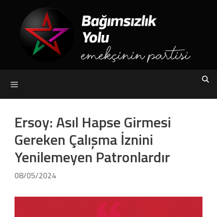
Skip
to
content
Menu
Ersoy: Asıl Hapse Girmesi
Gereken Çalışma İznini
Yenilemeyen Patronlardır
08/05/2024