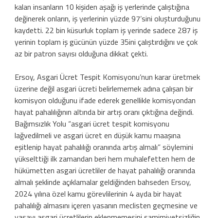
kalan insanların 10 kişiden aşağı iş yerlerinde çalıştığına
değinerek onların, iş yerlerinin yüzde 97’sini oluşturduğunu
kaydetti. 22 bin küsurluk toplam iş yerinde sadece 287 iş
yerinin toplam iş gücünün yüzde 35ini çalıştırdığını ve çok
az bir patron sayısı olduğuna dikkat çekti.
Ersoy, Asgari Ücret Tespit Komisyonu’nun karar üretmek
üzerine değil asgari ücreti belirlememek adına çalışan bir
komisyon olduğunu ifade ederek genellikle komisyondan
hayat pahalılığının altında bir artış oranı çıktığına değindi.
Bağımsızlık Yolu “asgari ücret tespit komisyonu
lağvedilmeli ve asgari ücret en düşük kamu maaşına
eşitlenip hayat pahalılığı oranında artış almalı” söylemini
yükselttiği ilk zamandan beri hem muhalefetten hem de
hükümetten asgari ücretliler de hayat pahalılığı oranında
almalı şeklinde açıklamalar geldiğinden bahseden Ersoy,
2024 yılına özel kamu görevlilerinin 4 ayda bir hayat
pahalılığı almasını içeren yasanın meclisten geçmesine ve
yasayı asgari ücretlilerin eklenmemesini samimiyetsizliğin