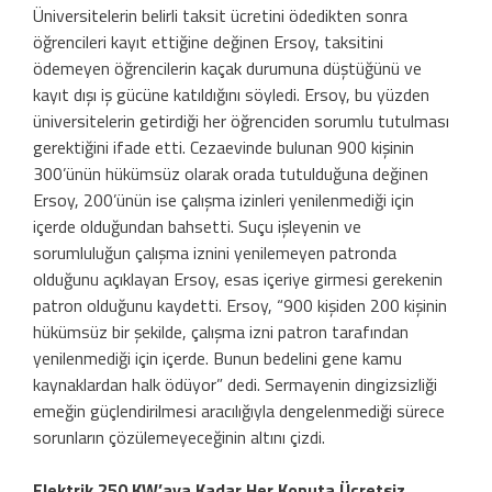
Üniversitelerin belirli taksit ücretini ödedikten sonra
öğrencileri kayıt ettiğine değinen Ersoy, taksitini
ödemeyen öğrencilerin kaçak durumuna düştüğünü ve
kayıt dışı iş gücüne katıldığını söyledi. Ersoy, bu yüzden
üniversitelerin getirdiği her öğrenciden sorumlu tutulması
gerektiğini ifade etti. Cezaevinde bulunan 900 kişinin
300’ünün hükümsüz olarak orada tutulduğuna değinen
Ersoy, 200’ünün ise çalışma izinleri yenilenmediği için
içerde olduğundan bahsetti. Suçu işleyenin ve
sorumluluğun çalışma iznini yenilemeyen patronda
olduğunu açıklayan Ersoy, esas içeriye girmesi gerekenin
patron olduğunu kaydetti. Ersoy, “900 kişiden 200 kişinin
hükümsüz bir şekilde, çalışma izni patron tarafından
yenilenmediği için içerde. Bunun bedelini gene kamu
kaynaklardan halk ödüyor” dedi. Sermayenin dingizsizliği
emeğin güçlendirilmesi aracılığıyla dengelenmediği sürece
sorunların çözülemeyeceğinin altını çizdi.
Elektrik 250 KW’aya Kadar Her Konuta Ücretsiz