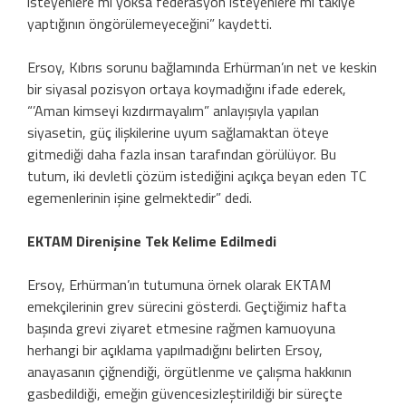
isteyenlere mi yoksa federasyon isteyenlere mi takiye
yaptığının öngörülemeyeceğini” kaydetti.
Ersoy, Kıbrıs sorunu bağlamında Erhürman’ın net ve keskin
bir siyasal pozisyon ortaya koymadığını ifade ederek,
“’Aman kimseyi kızdırmayalım” anlayışıyla yapılan
siyasetin, güç ilişkilerine uyum sağlamaktan öteye
gitmediği daha fazla insan tarafından görülüyor. Bu
tutum, iki devletli çözüm istediğini açıkça beyan eden TC
egemenlerinin işine gelmektedir” dedi.
EKTAM Direnişine Tek Kelime Edilmedi
Ersoy, Erhürman’ın tutumuna örnek olarak EKTAM
emekçilerinin grev sürecini gösterdi. Geçtiğimiz hafta
başında grevi ziyaret etmesine rağmen kamuoyuna
herhangi bir açıklama yapılmadığını belirten Ersoy,
anayasanın çiğnendiği, örgütlenme ve çalışma hakkının
gasbedildiği, emeğin güvencesizleştirildiği bir süreçte