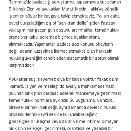
Temmuz’da başlattığı soruşturma kapsamında tutuklanan
5 Kıbrıslı Elen ve avukatları Murat Metin Hakkı’ya yönelik
işlemleri büyük bir kaygıyla takip etmekteyiz. Polisin daha
evvel vurguladığımız gibi “sanıktan delile” giden faşizan
yaklaşımı her geçen gün dozunu artırmakta, temel hukuki
prensipler kabul edilemez biçimde ayaklar altına
alınmaktadır. Yaşananlar, sadece söz konusu bireylerin
değil, adanın kuzeyinde ikamet etmekte olan herkesin
hukuki güvenliğini tehdit eden sistematik bir sorun olarak
karşımızdadır.
Avukatlar suç işleyemez diye bir kaide yoktur fakat daimi
ikameti, iş yeri ve mesleği dolayısıyla mahkemede hazır
bulunan bir kişinin derdest edilerek mahkemeye getirilmesi
temel hukuki normlara aykırıdır. Bu uygulama, yalnızca
bireysel bir hak ihlali değil, aynı zamanda devletin hukuki
prosedürlerinin keyfi şekilde kullanılabileceğinin
göstergesidir. Kaçma veya zarar verme ihtimali olmayan
bir kişinin kelepçeli getirilmesi, orantısız ve yasadışı bir