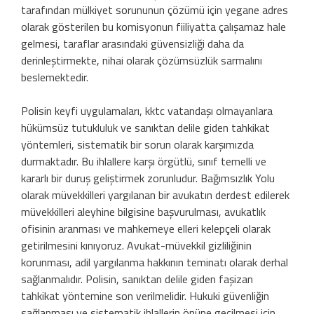
tarafından mülkiyet sorununun çözümü için yegane adres
olarak gösterilen bu komisyonun fiiliyatta çalışamaz hale
gelmesi, taraflar arasındaki güvensizliği daha da
derinleştirmekte, nihai olarak çözümsüzlük sarmalını
beslemektedir.
Polisin keyfi uygulamaları, kktc vatandaşı olmayanlara
hükümsüz tutukluluk ve sanıktan delile giden tahkikat
yöntemleri, sistematik bir sorun olarak karşımızda
durmaktadır. Bu ihlallere karşı örgütlü, sınıf temelli ve
kararlı bir duruş geliştirmek zorunludur. Bağımsızlık Yolu
olarak müvekkilleri yargılanan bir avukatın derdest edilerek
müvekkilleri aleyhine bilgisine başvurulması, avukatlık
ofisinin aranması ve mahkemeye elleri kelepçeli olarak
getirilmesini kınıyoruz. Avukat-müvekkil gizliliğinin
korunması, adil yargılanma hakkının teminatı olarak derhal
sağlanmalıdır. Polisin, sanıktan delile giden faşizan
tahkikat yöntemine son verilmelidir. Hukuki güvenliğin
sağlanması ve sistematik ihlallerin önüne geçilmesi için