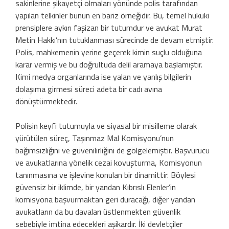
sakinlerine şikayetçi olmaları yönünde polis tarafından
yapılan telkinler bunun en bariz örneğidir. Bu, temel hukuki
prensiplere aykırı faşizan bir tutumdur ve avukat Murat
Metin Hakkı’nın tutuklanması sürecinde de devam etmiştir.
Polis, mahkemenin yerine geçerek kimin suçlu olduğuna
karar vermiş ve bu doğrultuda delil aramaya başlamıştır.
Kimi medya organlarında ise yalan ve yanlış bilgilerin
dolaşıma girmesi süreci adeta bir cadı avına
dönüştürmektedir.
Polisin keyfi tutumuyla ve siyasal bir misilleme olarak
yürütülen süreç, Taşınmaz Mal Komisyonu’nun
bağımsızlığını ve güvenilirliğini de gölgelemiştir. Başvurucu
ve avukatlarına yönelik cezai kovuşturma, Komisyonun
tanınmasına ve işlevine konulan bir dinamittir. Böylesi
güvensiz bir iklimde, bir yandan Kıbrıslı Elenler’in
komisyona başvurmaktan geri duracağı, diğer yandan
avukatların da bu davaları üstlenmekten güvenlik
sebebiyle imtina edecekleri aşikardır. İki devletçiler