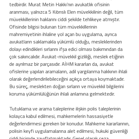
tedbirdir. Murat Metin Hakkı’nın avukatlık ofisinin
aranması, yalnızca 5 Kıbrıslı Elen müvekkilinin değil, tüm
müvekkillerinin haklarını ciddi şekilde tehlikeye atmıştır.
Ofisinde bilgisi bulunan tüm müvekkillerinin
mahremiyetinin ihlaline yol açan bu uygulama, ayrıca
avukatların saklamakla yükümlü olduğu, mesleklerinden
dolayı edindikleri sırlarını ifşa edici olması bakımından da
çok sakıncalıdır. Avukat-müvekkil gizliliği, meslek etiğinin
de ayrılmaz bir parçasıdır. AİHM kararları da, avukat
ofislerine yapılan aramaların, adil yargılanma hakkının ihlali
olarak değerlendirilebileceğini açıkça ortaya koymaktadır.
Bu süreç, meslekten doğan sırların ve müvekkil bilgilerini
koruma yükümlülüğünün ihlali anlamına gelmektedir.
Tutuklama ve arama taleplerine ilişkin polis taleplerinin
kolayca kabul edilmesi, mahkemelerin hassasiyetle
değerlendirmesi gereken bir konudur. Mahkeme kararlarının,
polisin keyfi uygulamalarına alet edilmesi, hukuki güvenliği
ciddi biçimde zayıflatmaktadır. Genel olarak ceza