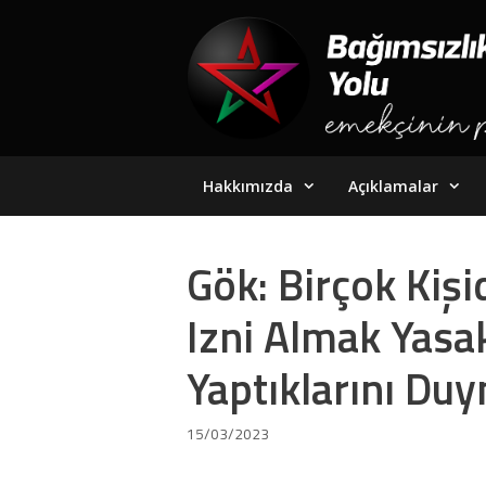
Skip
to
content
Hakkımızda
Açıklamalar
Gök: Birçok Kiş
Izni Almak Yasak
Yaptıklarını Du
15/03/2023