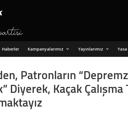
Haberler
Kampanyalarımız
Yayınlarımız
Yasa 
iden, Patronların “Deprem
” Diyerek, Kaçak Çalışma T
ymaktayız