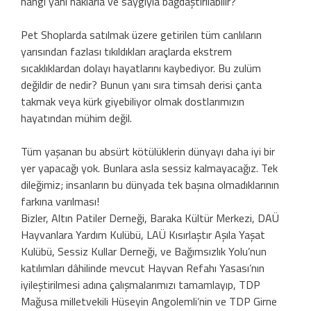
hangi yanı haklarla ve saygıyla bağdaştırılabilir?
Pet Shoplarda satılmak üzere getirilen tüm canlıların
yarısından fazlası tıkıldıkları araçlarda ekstrem
sıcaklıklardan dolayı hayatlarını kaybediyor. Bu zulüm
değildir de nedir? Bunun yanı sıra timsah derisi çanta
takmak veya kürk giyebiliyor olmak dostlarımızın
hayatından mühim değil.
Tüm yaşanan bu absürt kötülüklerin dünyayı daha iyi bir
yer yapacağı yok. Bunlara asla sessiz kalmayacağız. Tek
dileğimiz; insanların bu dünyada tek başına olmadıklarının
farkına varılması!
Bizler, Altın Patiler Derneği, Baraka Kültür Merkezi, DAÜ
Hayvanlara Yardım Kulübü, LAÜ Kısırlaştır Aşıla Yaşat
Kulübü, Sessiz Kullar Derneği, ve Bağımsızlık Yolu’nun
katılımları dâhilinde mevcut Hayvan Refahı Yasası’nın
iyileştirilmesi adına çalışmalarımızı tamamlayıp, TDP
Mağusa milletvekili Hüseyin Angolemli’nin ve TDP Girne