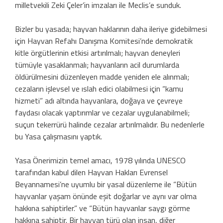
milletvekili Zeki Çeler’in imzaları ile Meclis’e sunduk.
Bizler bu yasada; hayvan haklarının daha ileriye gidebilmesi
için Hayvan Refahı Danışma Komitesi’nde demokratik
kitle örgütlerinin etkisi artırılmalı; hayvan deneyleri
tümüyle yasaklanmalı; hayvanların acil durumlarda
öldürülmesini düzenleyen madde yeniden ele alınmalı;
cezaların işlevsel ve ıslah edici olabilmesi için “kamu
hizmeti” adı altında hayvanlara, doğaya ve çevreye
faydası olacak yaptırımlar ve cezalar uygulanabilmeli;
suçun tekerrürü halinde cezalar artırılmalıdır. Bu nedenlerle
bu Yasa çalışmasını yaptık.
Yasa Önerimizin temel amacı, 1978 yılında UNESCO
tarafından kabul dilen Hayvan Hakları Evrensel
Beyannamesi’ne uyumlu bir yasal düzenleme ile “Bütün
hayvanlar yaşam önünde eşit doğarlar ve aynı var olma
hakkına sahiptirler.” ve “Bütün hayvanlar saygı görme
hakkına sahiptir. Bir hayvan türü olan insan, diğer