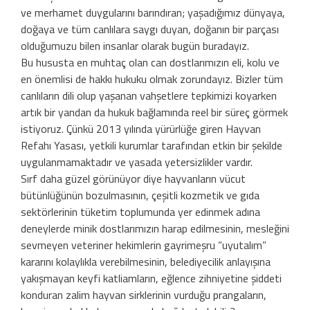
ve merhamet duygularını barındıran; yaşadığımız dünyaya,
doğaya ve tüm canlılara saygı duyan, doğanın bir parçası
olduğumuzu bilen insanlar olarak bugün buradayız.
Bu hususta en muhtaç olan can dostlarımızın eli, kolu ve
en önemlisi de hakkı hukuku olmak zorundayız. Bizler tüm
canlıların dili olup yaşanan vahşetlere tepkimizi koyarken
artık bir yandan da hukuk bağlamında reel bir süreç görmek
istiyoruz. Çünkü 2013 yılında yürürlüğe giren Hayvan
Refahı Yasası, yetkili kurumlar tarafından etkin bir şekilde
uygulanmamaktadır ve yasada yetersizlikler vardır.
Sırf daha güzel görünüyor diye hayvanların vücut
bütünlüğünün bozulmasının, çeşitli kozmetik ve gıda
sektörlerinin tüketim toplumunda yer edinmek adına
deneylerde minik dostlarımızın harap edilmesinin, mesleğini
sevmeyen veteriner hekimlerin gayrimeşru ”uyutalım”
kararını kolaylıkla verebilmesinin, belediyecilik anlayışına
yakışmayan keyfi katliamların, eğlence zihniyetine şiddeti
konduran zalim hayvan sirklerinin vurduğu prangaların,