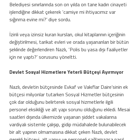
Belediyesi sınırlarında son on yılda on tane kadın cinayeti
işlendiğine dikkat çekerek ‘camiye mi ihtiyacımız var
sığınma evine mi?’ diye sordu.
İzinli veya izinsiz kuran kursları, okul kitaplarının içeriğinin
değiştirilmesi, tarikat evleri ve orada yaşananları bir bütün
şeklinde değerlendiren Nazlı, ‘Polis bu yasa dışı faaliyetler
için ne yaptı?’ sorusunu yöneltti.
Devlet Sosyal Hizmetlere Yeterli Bütçeyi Ayırmıyor
Nazlı, devletin bütçesinde Evkaf ve Vakıflar Daire’sinin ek
bütçesi milyonlar tutarken Sosyal Hizmetler bütçesinin
çok dar olduğunu belirterek sosyal hizmetlerle ilgili
personel eksikliği ve alt yapı sorunu olduğunu ekledi. Mesai
saatleri dışında ülkemizde yaşanan şiddet vakalarına
vardiyalı sistemle çalışıp, gidip müdahalede bulunabilecek
bir alt yapının olmamasına dikkat çeken Nazlı, devlet
gerekli bütçeyi, alt yapıyı ve personeli sağlamazsa nasıl