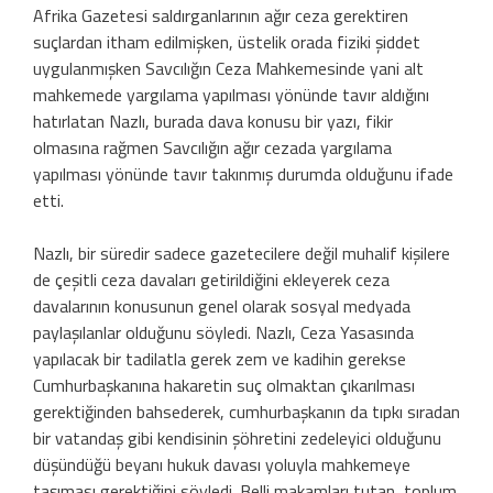
Afrika Gazetesi saldırganlarının ağır ceza gerektiren
suçlardan itham edilmişken, üstelik orada fiziki şiddet
uygulanmışken Savcılığın Ceza Mahkemesinde yani alt
mahkemede yargılama yapılması yönünde tavır aldığını
hatırlatan Nazlı, burada dava konusu bir yazı, fikir
olmasına rağmen Savcılığın ağır cezada yargılama
yapılması yönünde tavır takınmış durumda olduğunu ifade
etti.
Nazlı, bir süredir sadece gazetecilere değil muhalif kişilere
de çeşitli ceza davaları getirildiğini ekleyerek ceza
davalarının konusunun genel olarak sosyal medyada
paylaşılanlar olduğunu söyledi. Nazlı, Ceza Yasasında
yapılacak bir tadilatla gerek zem ve kadihin gerekse
Cumhurbaşkanına hakaretin suç olmaktan çıkarılması
gerektiğinden bahsederek, cumhurbaşkanın da tıpkı sıradan
bir vatandaş gibi kendisinin şöhretini zedeleyici olduğunu
düşündüğü beyanı hukuk davası yoluyla mahkemeye
taşıması gerektiğini söyledi. Belli makamları tutan, toplum