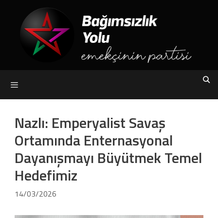
Skip
to
content
Menu
Nazlı: Emperyalist Savaş
Ortamında Enternasyonal
Dayanışmayı Büyütmek Temel
Hedefimiz
14/03/2026