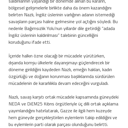
saldırılarının yaşandığı bir dönemde alınan bu kararın,
bölgesel gelişmelerle birlikte daha da önem kazandığını
belirten Nazlı, İngiliz üslerinin varlığının adanın istemediği
savaşların parçası haline gelmesine yol açtığını söyledi. Bu
nedenle Bağımsızlık Yolu’nun yıllardır dile getirdiği “adada
İngiliz üslerinin kaldırılması” talebinin güncelliğini
koruduğunu ifade etti.
İçeride halkın özne olacağı bir mücadele yürütürken,
dışarıda komşu ülkelerle dayanışmayı güçlendirecek bir
döneme girildiğini kaydeden Nazlı, emeğin hakları, kadın
özgürlüğü ve doğanın korunması başlıklarında sürdürülen
mücadelenin de kararlılıkla devam edeceğini vurguladı.
Nazlı, savaş karşıtı ortak mücadele kapsamında güneydeki
NEDA ve DiEM25 Kıbrıs örgütleriyle üç dilli ortak açıklama
yayımlandığını hatırlatarak, Gazze ile ilgili hem kuzeyde
hem güneyde gerçekleştirilen eylemlerin takip edildiğini ve
bu eylemlerin parti olarak parçası olunduğunu belirtti.