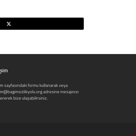
işim
şim
sayfasındaki formu kullanarak veya
sim@bagimsizlikyolu.org
adresine mesajınızı
rerek bize ulaşabilirsiniz.