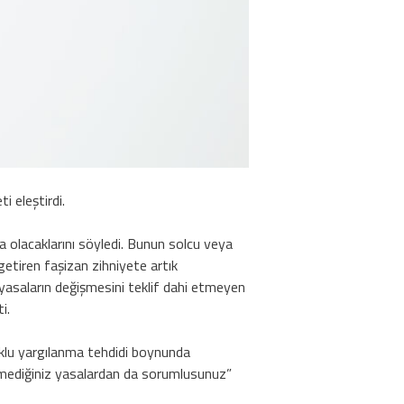
i eleştirdi.
a olacaklarını söyledi. Bunun solcu veya
getiren faşizan zihniyete artık
u yasaların değişmesini teklif dahi etmeyen
i.
tuklu yargılanma tehdidi boynunda
tmediğiniz yasalardan da sorumlusunuz”