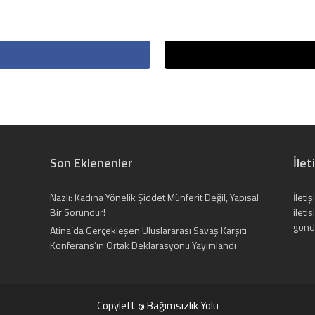
Son Eklenenler
İlet
Nazlı: Kadına Yönelik Şiddet Münferit Değil, Yapısal
İleti
Bir Sorundur!
ileti
gönde
Atina’da Gerçekleşen Uluslararası Savaş Karşıtı
Konferans’ın Ortak Deklarasyonu Yayımlandı
Copyleft
Bağımsızlık Yolu
©