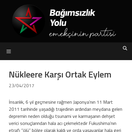
Skip
to
content
Menu
Nükleere Karşı Ortak Eylem
23/04/2017
İnsanlık, 6 yıl geçmesine rağmen Japonya’nın 11 Mart
2011 tarihinde yaşadığı trajedinin ardından meydana gelen
depremin neden olduğu tsunami ve karmaşanın dehşet
verici sonuçlarından hala acı çekmektedir Fukushima’nın
etrafı “ölü” bölge olarak kaldı ve orda yaşayanlar hala geri