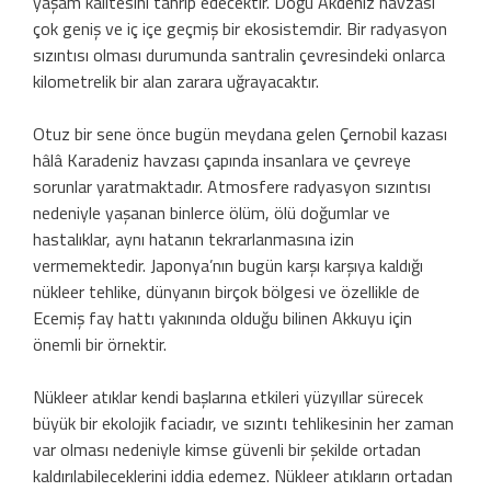
yaşam kalitesini tahrip edecektir. Doğu Akdeniz havzası
çok geniş ve iç içe geçmiş bir ekosistemdir. Bir radyasyon
sızıntısı olması durumunda santralin çevresindeki onlarca
kilometrelik bir alan zarara uğrayacaktır.
Otuz bir sene önce bugün meydana gelen Çernobil kazası
hâlâ Karadeniz havzası çapında insanlara ve çevreye
sorunlar yaratmaktadır. Atmosfere radyasyon sızıntısı
nedeniyle yaşanan binlerce ölüm, ölü doğumlar ve
hastalıklar, aynı hatanın tekrarlanmasına izin
vermemektedir. Japonya’nın bugün karşı karşıya kaldığı
nükleer tehlike, dünyanın birçok bölgesi ve özellikle de
Ecemiş fay hattı yakınında olduğu bilinen Akkuyu için
önemli bir örnektir.
Nükleer atıklar kendi başlarına etkileri yüzyıllar sürecek
büyük bir ekolojik faciadır, ve sızıntı tehlikesinin her zaman
var olması nedeniyle kimse güvenli bir şekilde ortadan
kaldırılabileceklerini iddia edemez. Nükleer atıkların ortadan