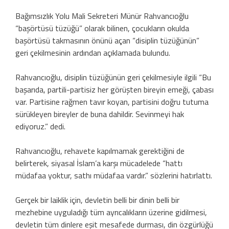
Bağımsızlık Yolu Mali Sekreteri Münür Rahvancıoğlu
“başörtüsü tüzüğü” olarak bilinen, çocukların okulda
başörtüsü takmasının önünü açan “disiplin tüzüğünün”
geri çekilmesinin ardından açıklamada bulundu.
Rahvancıoğlu, disiplin tüzüğünün geri çekilmesiyle ilgili “Bu
başarıda, partili-partisiz her görüşten bireyin emeği, çabası
var. Partisine rağmen tavır koyan, partisini doğru tutuma
sürükleyen bireyler de buna dahildir. Sevinmeyi hak
ediyoruz.” dedi.
Rahvancıoğlu, rehavete kapılmamak gerektiğini de
belirterek, siyasal İslam’a karşı mücadelede “hattı
müdafaa yoktur, sathı müdafaa vardır.” sözlerini hatırlattı.
Gerçek bir laiklik için, devletin belli bir dinin belli bir
mezhebine uyguladığı tüm ayrıcalıkların üzerine gidilmesi,
devletin tüm dinlere eşit mesafede durması, din özgürlüğü