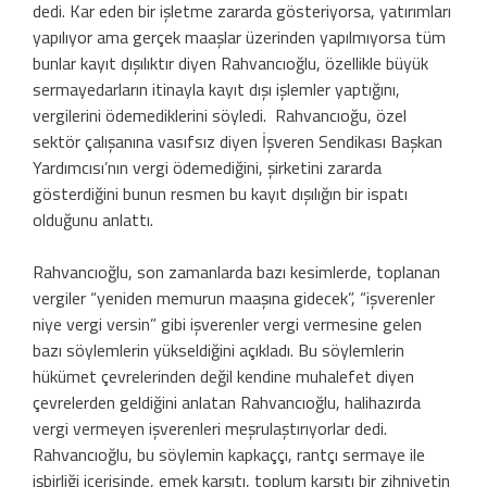
dedi. Kar eden bir işletme zararda gösteriyorsa, yatırımları
yapılıyor ama gerçek maaşlar üzerinden yapılmıyorsa tüm
bunlar kayıt dışılıktır diyen Rahvancıoğlu, özellikle büyük
sermayedarların itinayla kayıt dışı işlemler yaptığını,
vergilerini ödemediklerini söyledi. Rahvancıoğu, özel
sektör çalışanına vasıfsız diyen İşveren Sendikası Başkan
Yardımcısı’nın vergi ödemediğini, şirketini zararda
gösterdiğini bunun resmen bu kayıt dışılığın bir ispatı
olduğunu anlattı.
Rahvancıoğlu, son zamanlarda bazı kesimlerde, toplanan
vergiler “yeniden memurun maaşına gidecek”, “işverenler
niye vergi versin” gibi işverenler vergi vermesine gelen
bazı söylemlerin yükseldiğini açıkladı. Bu söylemlerin
hükümet çevrelerinden değil kendine muhalefet diyen
çevrelerden geldiğini anlatan Rahvancıoğlu, halihazırda
vergi vermeyen işverenleri meşrulaştırıyorlar dedi.
Rahvancıoğlu, bu söylemin kapkaççı, rantçı sermaye ile
işbirliği içerisinde, emek karşıtı, toplum karşıtı bir zihniyetin