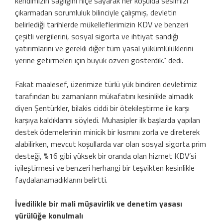
kendimizin sağlığını hiçe sayarak her koşulda sesimizi
çıkarmadan sorumluluk bilinciyle çalışmış, devletin
belirlediği tarihlerde mükelleflerimizin KDV ve benzeri
çeşitli vergilerini, sosyal sigorta ve ihtiyat sandığı
yatırımlarını ve gerekli diğer tüm yasal yükümlülüklerini
yerine getirmeleri için büyük özveri gösterdik.” dedi.
Fakat maalesef, üzerimize türlü yük bindiren devletimiz
tarafından bu zamanların mükafatını kesinlikle almadık
diyen Şentürkler, bilakis ciddi bir ötekileştirme ile karşı
karşıya kaldıklarını söyledi. Muhasipler ilk başlarda yapılan
destek ödemelerinin minicik bir kısmını zorla ve direterek
alabilirken, mevcut koşullarda var olan sosyal sigorta prim
desteği, %16 gibi yüksek bir oranda olan hizmet KDV’si
iyileştirmesi ve benzeri herhangi bir teşvikten kesinlikle
faydalanamadıklarını belirtti.
İvedilikle bir mali müşavirlik ve denetim yasası
yürülüğe konulmalı