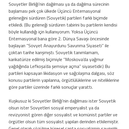
Sovyetler Birliği’nin dağılması ya da dağılma sürecinin
başlaması pek çok ülkede Üçüncü Enternasyonal
geleneğini sürdüren (Sovyetik) partileri farklı biçimde
etkiledi. (Bu geleneği sürdüren tabirini bu partilerin kendisi
böyle kullandığı için kullanıyorum. Yoksa Üçüncü
Enternasyonal bana göre 2. Dünya Savaşı öncesinde
başlayan “Sovyet Anayurdunu Savunma Siyaseti” ile
çoktan tarihe karışmıştı. Sovyetik tanımlamam,
karikatürize edilmiş biçimiyle “Moskova’da yağmur
yağdığında Lefkoşa’da şemsiye açma” siyasetidir.) Bu
partileri kapsayan likidasyon ve sağcılaşma dalgası, söz
konusu partilerin yapılarına, örgütlülüklerine ve niteliklerine
göre partiler üzerinde farklı sonuçlar yarattı.
Kuşkusuz ki Sovyetler Birliği’nin dağılması ister Sovyetik
olsun ister Sovyetleri sosyal emperyalist ya da
revizyonist gören diğer sosyalist ve komünist partiler ve
örgütler olsun tüm sosyalist yapıları derinden etkilemiştir.
Genel olarak çözülme küresel çapta sosyalizmin saygınlık