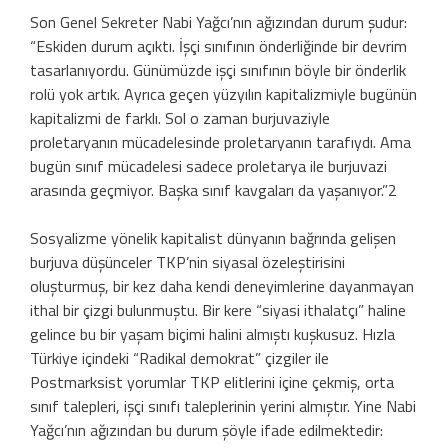
Son Genel Sekreter Nabi Yağcı’nın ağızından durum şudur:
“Eskiden durum açıktı. İşçi sınıfının önderliğinde bir devrim
tasarlanıyordu. Günümüzde işçi sınıfının böyle bir önderlik
rolü yok artık. Ayrıca geçen yüzyılın kapitalizmiyle bugünün
kapitalizmi de farklı. Sol o zaman burjuvaziyle
proletaryanın mücadelesinde proletaryanın tarafıydı. Ama
bugün sınıf mücadelesi sadece proletarya ile burjuvazi
arasında geçmiyor. Başka sınıf kavgaları da yaşanıyor.”2
Sosyalizme yönelik kapitalist dünyanın bağrında gelişen
burjuva düşünceler TKP’nin siyasal özeleştirisini
oluşturmuş, bir kez daha kendi deneyimlerine dayanmayan
ithal bir çizgi bulunmuştu. Bir kere “siyasi ithalatçı” haline
gelince bu bir yaşam biçimi halini almıştı kuşkusuz. Hızla
Türkiye içindeki “Radikal demokrat” çizgiler ile
Postmarksist yorumlar TKP elitlerini içine çekmiş, orta
sınıf talepleri, işçi sınıfı taleplerinin yerini almıştır. Yine Nabi
Yağcı’nın ağızından bu durum şöyle ifade edilmektedir: