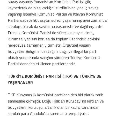
savaş yaşamış Yunanistan Komünist Partisi güç
kaybederek de olsa varlığını sürdürürken yine iç savaş
yaşamış İspanya Komünist Partisi ve İtalyan Komünist
Partisi sadece likidasyon süreci yaşamamış aynı zamanda
ideolojik olarak da savrulma yaşamıştır ve dağılmışlardır.
Fransız Komünist Partisi de süreçten payını almış,
kurumsal yapısını korusa da toplum üzerindeki etkisini
neredeyse tamamen yitirmiştir. Örgütsel yaşamı
Sovyetler Birliği’nin desteğine bağlı ve illegal bir parti
olarak yurt dışında varlığını sürdüren Türkiye Komünist
Partisi derinden etkilenen partilerdendir.
TÜRKİYE KOMÜNİST PARTİSİ (TKP) VE TÜRKİYE’DE
YAŞANANLAR
TKP dünyanın ilk komünist partilerin den biri olarak tarih
sahnesine çıkmıştır. Doğu Halkları Kurultayı’na katılan ve
Sovyetlerin kuruluşuna tanık olan bir kadro tarafından
kurulan parti Anadolu’da süren anti-emperyalist