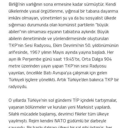
Birliği’nin varlığının sona ermesine kadar sürmüştür. Kendi
ülkelerinde yasal örgütlenme, yığınsal bir tabana dayanma
imkânı olmayan, yönetimleri şu ya da bu sosyalist ülkede
sığınmacı durumunda olan komünist partilerin “büyük
abileri”nin olmaması eşyanın tabiatına aykırıdır. Büyük
abilerin denetiminde ve yönlendirmesinde oluşturulan
TKP’nin Sesi Radyosu, Ekim Devrimi’nin 50. yıldönümünün
arifesinde, 1967 yılının Mayıs ayında yayına başladı. Her
ayın ilk Perşembe günü saat 19:45’te, Orta Dalga 904
metre üzerinden yayın yapan TKP’nin sesi Radyosu
yayınları, öncelikle Batı Avrupa’ya çalışmak için gelen
Türkiyeli işçilere yönelikti. Artık Türkiye’den bakınca TKP bir
radyoydu.
O yıllarda Türkiye’nin sol gündemi TİP içindeki tartışmalar,
yaşanan bölünmeler ve kurulan yeni Marksist yapılardı.
Silahlı mücadele başlamış, devrimci fikirler tüm ülkeye
yayılmıştı. Rejim kendini NATO güdümlü bir darbeyle
savundu. Bir baskı dalgası ülkeyi bir şal gibi örtmüş, her