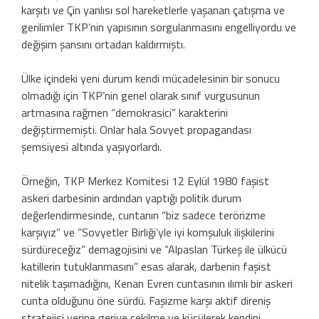
karşıtı ve Çin yanlısı sol hareketlerle yaşanan çatışma ve
gerilimler TKP’nin yapısının sorgulanmasını engelliyordu ve
değişim şansını ortadan kaldırmıştı.
Ülke içindeki yeni durum kendi mücadelesinin bir sonucu
olmadığı için TKP’nin genel olarak sınıf vurgusunun
artmasına rağmen “demokrasici” karakterini
değiştirmemişti. Onlar hala Sovyet propagandası
şemsiyesi altında yaşıyorlardı.
Örneğin, TKP Merkez Komitesi 12 Eylül 1980 faşist
askeri darbesinin ardından yaptığı politik durum
değerlendirmesinde, cuntanın “biz sadece terörizme
karşıyız” ve “Sovyetler Birliği’yle iyi komşuluk ilişkilerini
sürdüreceğiz” demagojisini ve “Alpaslan Türkeş ile ülkücü
katillerin tutuklanmasını” esas alarak, darbenin faşist
nitelik taşımadığını, Kenan Evren cuntasının ılımlı bir askeri
cunta olduğunu öne sürdü. Faşizme karşı aktif direniş
stratejisi yerine geriye çekilme ve küçülerek kendini