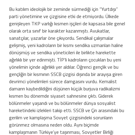
Bu katılım ideolojik bir zeminde sürmediği için “Yurtdışı”
parti yönetimine ve çizgisine etki de etmiyordu. Ülkede
genişleyen TKP varlığı kısmen işçileri de kapsasa bile genel
olarak orta sınıf bir karakter kazanmıştı. Avukatlar,
sanatçılar, yazarlar öne çıkıyordu. Sendikal çalışmalar
gelişmiş, yeni kadroların bir kısmı sendika uzmanları haline
dönüşmüş ve sendika yöneticileri ile birlikte harekette
ağırlıklı bir yer edinmişti. TİP’li kadroların çocukları bu yeni
yönelimin içinde ağırlıklı yer aldılar. Öğrenci gençlik ve bu
gençliğin bir kısmının SSCB çizgisi dışında bir arayışa giren
devrimci yönelimleri sürece damgasını vurdu. Kemalist
damarın kaybedildiğini düşünen küçük burjuva radikalizmi
kısmen bu dönemde siyaset sahnesine çıktı. Giderek
bölünmeler yaşandı ve bu bölünmeler dünya sosyalist
hareketindeki izlekleri takip etti. SSCB ve Çin arasındaki bu
gerilim ve kamplaşma Sovyet çizgisindeki sorunların
görünmez olmasına neden oldu. Aynı biçimde
kamplaşmanın Türkiye’ye taşınması, Sovyetler Birliği