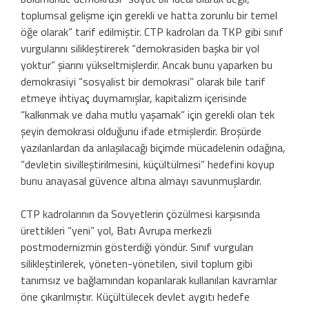
toplumsal gelişme için gerekli ve hatta zorunlu bir temel
öğe olarak” tarif edilmiştir. CTP kadroları da TKP gibi sınıf
vurgularını silikleştirerek “demokrasiden başka bir yol
yoktur” şiarını yükseltmişlerdir. Ancak bunu yaparken bu
demokrasiyi “sosyalist bir demokrasi” olarak bile tarif
etmeye ihtiyaç duymamışlar, kapitalizm içerisinde
“kalkınmak ve daha mutlu yaşamak” için gerekli olan tek
şeyin demokrasi olduğunu ifade etmişlerdir. Broşürde
yazılanlardan da anlaşılacağı biçimde mücadelenin odağına,
“devletin sivilleştirilmesini, küçültülmesi” hedefini koyup
bunu anayasal güvence altına almayı savunmuşlardır.
CTP kadrolarının da Sovyetlerin çözülmesi karşısında
ürettikleri “yeni” yol, Batı Avrupa merkezli
postmodernizmin gösterdiği yöndür. Sınıf vurguları
silikleştirilerek, yöneten-yönetilen, sivil toplum gibi
tanımsız ve bağlamından koparılarak kullanılan kavramlar
öne çıkarılmıştır. Küçültülecek devlet aygıtı hedefe