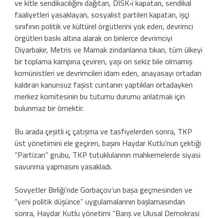
ve kitle sendikacılığını dağıtan, DİSK›i kapatan, sendikal
faaliyetleri yasaklayan, sosyalist partileri kapatan, işçi
sınıfının politik ve kültürel örgütlerini yok eden, devrimci
örgütleri baskı altına alarak on binlerce devrimciyi
Diyarbakır, Metris ve Mamak zindanlarına tıkan, tüm ülkeyi
bir toplama kampına çeviren, yaşı on sekiz bile olmamış
komünistleri ve devrimcileri idam eden, anayasayı ortadan
kaldıran kanunsuz faşist cuntanın yaptıkları ortadayken
merkez komitesinin bu tutumu durumu anlatmak için
bulunmaz bir örnektir.
Bu arada çeşitli iç çatışma ve tasfiyelerden sonra, TKP
üst yönetimini ele geçiren, başını Haydar Kutlu’nun çektiği
“Partizan” grubu, TKP tutuklularının mahkemelerde siyasi
savunma yapmasını yasakladı.
Sovyetler Birliği’nde Gorbaçov’un başa geçmesinden ve
“yeni politik düşünce” uygulamalarının başlamasından
sonra, Haydar Kutlu yönetimi “Barış ve Ulusal Demokrasi