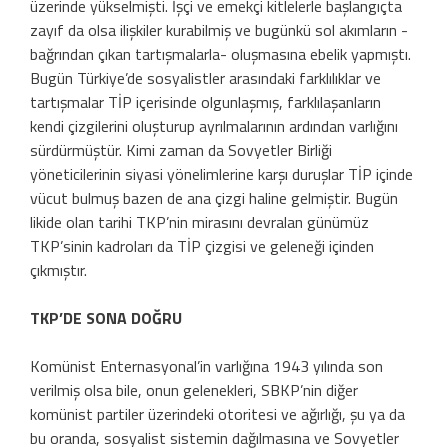
üzerinde yükselmişti. İşçi ve emekçi kitlelerle başlangıçta
zayıf da olsa ilişkiler kurabilmiş ve bugünkü sol akımların -
bağrından çıkan tartışmalarla- oluşmasına ebelik yapmıştı.
Bugün Türkiye’de sosyalistler arasındaki farklılıklar ve
tartışmalar TİP içerisinde olgunlaşmış, farklılaşanların
kendi çizgilerini oluşturup ayrılmalarının ardından varlığını
sürdürmüştür. Kimi zaman da Sovyetler Birliği
yöneticilerinin siyasi yönelimlerine karşı duruşlar TİP içinde
vücut bulmuş bazen de ana çizgi haline gelmiştir. Bugün
likide olan tarihi TKP’nin mirasını devralan günümüz
TKP’sinin kadroları da TİP çizgisi ve geleneği içinden
çıkmıştır.
TKP’DE SONA DOĞRU
Komünist Enternasyonal’in varlığına 1943 yılında son
verilmiş olsa bile, onun gelenekleri, SBKP’nin diğer
komünist partiler üzerindeki otoritesi ve ağırlığı, şu ya da
bu oranda, sosyalist sistemin dağılmasına ve Sovyetler