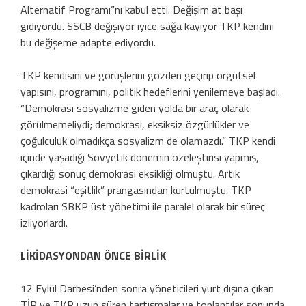
Alternatif Programı”nı kabul etti. Değişim at başı
gidiyordu. SSCB değişiyor iyice sağa kayıyor TKP kendini
bu değişeme adapte ediyordu.
TKP kendisini ve görüşlerini gözden geçirip örgütsel
yapısını, programını, politik hedeflerini yenilemeye başladı.
“Demokrasi sosyalizme giden yolda bir araç olarak
görülmemeliydi; demokrasi, eksiksiz özgürlükler ve
çoğulculuk olmadıkça sosyalizm de olamazdı.” TKP kendi
içinde yaşadığı Sovyetik dönemin özeleştirisi yapmış,
çıkardığı sonuç demokrasi eksikliği olmuştu. Artık
demokrasi “eşitlik” prangasından kurtulmuştu. TKP
kadroları SBKP üst yönetimi ile paralel olarak bir süreç
izliyorlardı.
LİKİDASYONDAN ÖNCE BİRLİK
12 Eylül Darbesi’nden sonra yöneticileri yurt dışına çıkan
TİP ve TKP uzun süren tartışmalar ve toplantılar sonunda