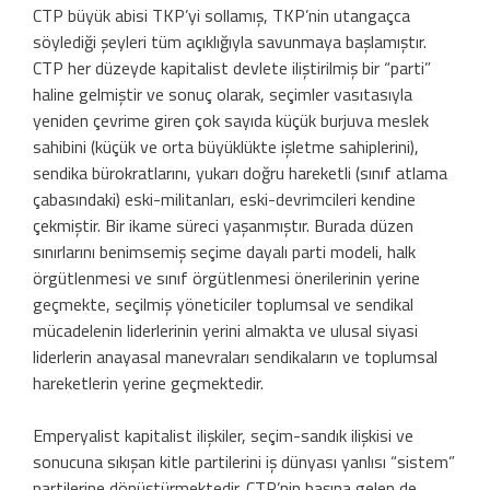
CTP büyük abisi TKP’yi sollamış, TKP’nin utangaçca
söylediği şeyleri tüm açıklığıyla savunmaya başlamıştır.
CTP her düzeyde kapitalist devlete iliştirilmiş bir “parti”
haline gelmiştir ve sonuç olarak, seçimler vasıtasıyla
yeniden çevrime giren çok sayıda küçük burjuva meslek
sahibini (küçük ve orta büyüklükte işletme sahiplerini),
sendika bürokratlarını, yukarı doğru hareketli (sınıf atlama
çabasındaki) eski-militanları, eski-devrimcileri kendine
çekmiştir. Bir ikame süreci yaşanmıştır. Burada düzen
sınırlarını benimsemiş seçime dayalı parti modeli, halk
örgütlenmesi ve sınıf örgütlenmesi önerilerinin yerine
geçmekte, seçilmiş yöneticiler toplumsal ve sendikal
mücadelenin liderlerinin yerini almakta ve ulusal siyasi
liderlerin anayasal manevraları sendikaların ve toplumsal
hareketlerin yerine geçmektedir.
Emperyalist kapitalist ilişkiler, seçim-sandık ilişkisi ve
sonucuna sıkışan kitle partilerini iş dünyası yanlısı “sistem”
partilerine dönüştürmektedir. CTP’nin başına gelen de