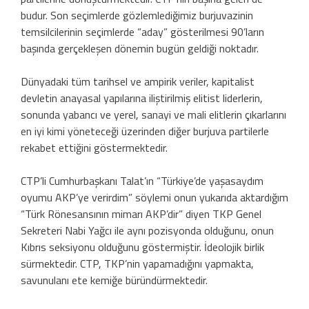
budur. Son seçimlerde gözlemlediğimiz burjuvazinin
temsilcilerinin seçimlerde “aday” gösterilmesi 90’ların
başında gerçekleşen dönemin bugün geldiği noktadır.
Dünyadaki tüm tarihsel ve ampirik veriler, kapitalist
devletin anayasal yapılarına iliştirilmiş elitist liderlerin,
sonunda yabancı ve yerel, sanayi ve mali elitlerin çıkarlarını
en iyi kimi yöneteceği üzerinden diğer burjuva partilerle
rekabet ettiğini göstermektedir.
CTP’li Cumhurbaşkanı Talat’ın “Türkiye’de yaşasaydım
oyumu AKP’ye verirdim” söylemi onun yukarıda aktardığım
“Türk Rönesansının mimarı AKP’dir” diyen TKP Genel
Sekreteri Nabi Yağcı ile aynı pozisyonda olduğunu, onun
Kıbrıs seksiyonu olduğunu göstermiştir. İdeolojik birlik
sürmektedir. CTP, TKP’nin yapamadığını yapmakta,
savunulanı ete kemiğe büründürmektedir.