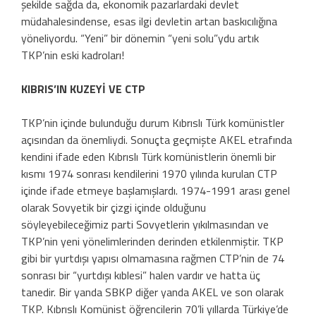
şekilde sağda da, ekonomik pazarlardaki devlet
müdahalesindense, esas ilgi devletin artan baskıcılığına
yöneliyordu. “Yeni” bir dönemin “yeni solu”ydu artık
TKP’nin eski kadroları!
KIBRIS’IN KUZEYİ VE CTP
TKP’nin içinde bulunduğu durum Kıbrıslı Türk komünistler
açısından da önemliydi. Sonuçta geçmişte AKEL etrafında
kendini ifade eden Kıbrıslı Türk komünistlerin önemli bir
kısmı 1974 sonrası kendilerini 1970 yılında kurulan CTP
içinde ifade etmeye başlamışlardı. 1974-1991 arası genel
olarak Sovyetik bir çizgi içinde olduğunu
söyleyebileceğimiz parti Sovyetlerin yıkılmasından ve
TKP’nin yeni yönelimlerinden derinden etkilenmiştir. TKP
gibi bir yurtdışı yapısı olmamasına rağmen CTP’nin de 74
sonrası bir “yurtdışı kıblesi” halen vardır ve hatta üç
tanedir. Bir yanda SBKP diğer yanda AKEL ve son olarak
TKP. Kıbrıslı Komünist öğrencilerin 70’li yıllarda Türkiye’de