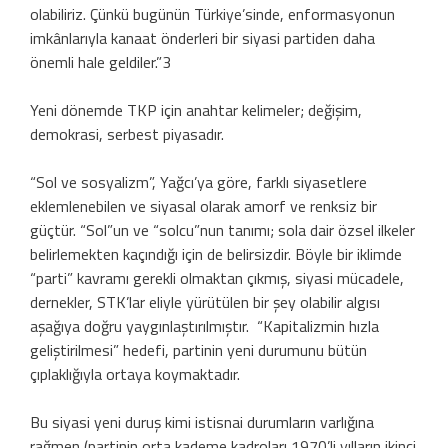
olabiliriz. Çünkü bugünün Türkiye’sinde, enformasyonun
imkânlarıyla kanaat önderleri bir siyasi partiden daha
önemli hale geldiler.”3
Yeni dönemde TKP için anahtar kelimeler; değişim,
demokrasi, serbest piyasadır.
“Sol ve sosyalizm”, Yağcı’ya göre, farklı siyasetlere
eklemlenebilen ve siyasal olarak amorf ve renksiz bir
güçtür. “Sol”un ve “solcu”nun tanımı; sola dair özsel ilkeler
belirlemekten kaçındığı için de belirsizdir. Böyle bir iklimde
“parti” kavramı gerekli olmaktan çıkmış, siyasi mücadele,
dernekler, STK’lar eliyle yürütülen bir şey olabilir algısı
aşağıya doğru yaygınlaştırılmıştır. “Kapitalizmin hızla
geliştirilmesi” hedefi, partinin yeni durumunu bütün
çıplaklığıyla ortaya koymaktadır.
Bu siyasi yeni duruş kimi istisnai durumların varlığına
rağmen (partinin orta kademe kadroları 1970’li yılların ikinci