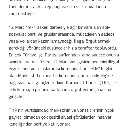
türlü demokratik talep burjuvazinin sert duvarlarına
çarpmaktaydı.
12 Mart 1971 askeri darbesiyle ağır bir yara alan sol-
sosyalist parti ve gruplar arasında, mücadelenin sadece
yasal yollardan kazanılamayacağı, illegal örgütlenmek
gerektiği yönündeki düşünceler hızla taraftar topluyordu.
En çok Türkiye İşçi Partisi saflarından, ama sadece onunla
sınırlı kalmamak üzere, 12 Mart yenilgisinin nedenini illegal
örgütlenen ve “uluslararası komünist hareketle” bağları
olan Marksist-Leninist bir komünist partinin eksikliğine
bağlayan bazı gençler Türkiye Komünist Partisi (TKP) ile
ilişki kurma, o partinin saflarında örgütlenme çabasına
giriştiler.
TKP’nin yurtdışındaki merkezinin ve yöneticilerinin hiçbir
gayreti olmadan çok çeşitli siyasi görüşlerden insanlar
kendiliğinden partiye katılıyorlardı.