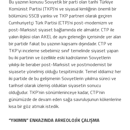
Bu yazının konusu Sovyetik bir parti olan tarihi Türkiye
Komünist Partisi (TKP)’ni ve siyasal kimliğinin önemli bir
bölümünü SSCB yanlısı ve TKP partneri olarak geçiren
Cumhuriyetçi Türk Partisi (CTP)’ni post-modernizm ve
post-Marksist siyaset bağlamında ele almaktır. CTP ile
yakın ilişkisi olan AKEL de aynı geleneğin içerisinde yer alan
bir partidir fakat bu yazının kapsamı dışındadır. CTP ve
TKP’yi inceleme sebebimiz sınıf temelinde siyaset yapan
bu iki partinin ve özellikle eski kadrolarının Sovyetlerin
yıkılışı ile beraber post-Marksist ve postmodernist bir
siyasete yönelmiş olduğu tespitimizdir. Temel iddiamız her
iki partide de bu gelişmenin Sovyetlerin yıkılma süreci ve
tarihsel olarak izlemiş oldukları siyasetin sonucu
olduğudur. TKP’nin sönümleninceye kadar, CTP’nin
günümüzde de devam eden sağa savruluşunun kökenlerine
kısa bir göz atmak istedik.
“YIKIMIN” ENKAZINDA ARKEOLOJİK ÇALIŞMA