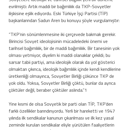
evrilmişti: Artık maddi bir bağımlılık da TKP-Sovyetler
ilişkisine eşlik ediyordu. Eski Türkiye İşçi Partisi (TİP)
başkanlarından Sadun Aren bu konuyu şöyle vurgulamıştır:
“TKP’nin sönümlenmesine iki çerçevede bakmak gerekir.
Birincisi Sovyet ideolojisinin mücadeledeki önemi ve
tarihsel bağımlılık, bir de maddi bağımlılık. Bir tanesinin yok
olması yetmiyor, diyelim ki maddi olanaklar çekildi; bu
sarsar tabii partiyi, ama ideolojik olarak da yol gösterici
olmaktan çıkınca, ideolojik bağımlılık içinde kendi kendilerine
üretkenliği olmayınca, Sovyetler Birliği çökünce TKP de
yok oldu. Yoksa, Sovyetler Birliği çöktü, bunlar da ayrıca
çöktüler değil, beraber çöktüler aslında.”1
Yine kısmi de olsa Sovyetik bir parti olan TİP, TKP’den
farklı özellikler barındırıyordu. Yerli bir hareketti ve 1947
yılında ilk sendikalar kanunun çıkarılması ve ilk kez yasal
zeminde kurulan sendikalar eliyle yürütülen faaliyetlerin