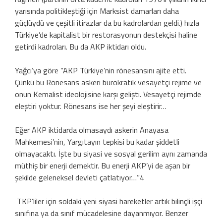
yarısında politikleştiği için Marksist damarları daha
güçlüydü ve çeşitli itirazlar da bu kadrolardan geldi.) hızla
Türkiye’de kapitalist bir restorasyonun destekçisi haline
getirdi kadroları. Bu da AKP iktidarı oldu.
Yağcı’ya göre “AKP Türkiye’nin rönesansını ajite etti.
Çünkü bu Rönesans askeri bürokratik vesayetçi rejime ve
onun Kemalist ideolojisine karşı gelişti. Vesayetçi rejimde
eleştiri yoktur. Rönesans ise her şeyi eleştirir…
Eğer AKP iktidarda olmasaydı askerin Anayasa
Mahkemesi’nin, Yargıtayın tepkisi bu kadar şiddetli
olmayacaktı. İşte bu siyasi ve sosyal gerilim aynı zamanda
müthiş bir enerji demektir. Bu enerji AKP’yi de aşan bir
şekilde geleneksel devleti çatlatıyor…”4
TKP’liler için soldaki yeni siyasi hareketler artık bilinçli işçi
sınıfına ya da sınıf mücadelesine dayanmıyor. Benzer