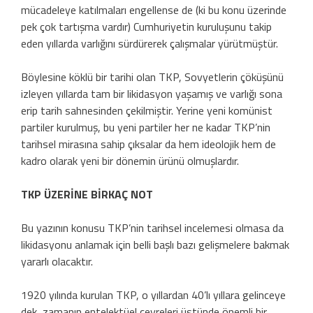
mücadeleye katılmaları engellense de (ki bu konu üzerinde
pek çok tartışma vardır) Cumhuriyetin kuruluşunu takip
eden yıllarda varlığını sürdürerek çalışmalar yürütmüştür.
Böylesine köklü bir tarihi olan TKP, Sovyetlerin çöküşünü
izleyen yıllarda tam bir likidasyon yaşamış ve varlığı sona
erip tarih sahnesinden çekilmiştir. Yerine yeni komünist
partiler kurulmuş, bu yeni partiler her ne kadar TKP’nin
tarihsel mirasına sahip çıksalar da hem ideolojik hem de
kadro olarak yeni bir dönemin ürünü olmuşlardır.
TKP ÜZERİNE BİRKAÇ NOT
Bu yazının konusu TKP’nin tarihsel incelemesi olmasa da
likidasyonu anlamak için belli başlı bazı gelişmelere bakmak
yararlı olacaktır.
1920 yılında kurulan TKP, o yıllardan 40’lı yıllara gelinceye
dek, zamanın entelektüel çevreleri üstünde önemli bir