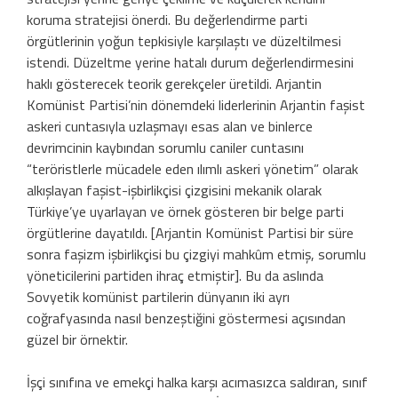
koruma stratejisi önerdi. Bu değerlendirme parti
örgütlerinin yoğun tepkisiyle karşılaştı ve düzeltilmesi
istendi. Düzeltme yerine hatalı durum değerlendirmesini
haklı gösterecek teorik gerekçeler üretildi. Arjantin
Komünist Partisi’nin dönemdeki liderlerinin Arjantin faşist
askeri cuntasıyla uzlaşmayı esas alan ve binlerce
devrimcinin kaybından sorumlu caniler cuntasını
“teröristlerle mücadele eden ılımlı askeri yönetim” olarak
alkışlayan faşist-işbirlikçisi çizgisini mekanik olarak
Türkiye’ye uyarlayan ve örnek gösteren bir belge parti
örgütlerine dayatıldı. [Arjantin Komünist Partisi bir süre
sonra faşizm işbirlikçisi bu çizgiyi mahkûm etmiş, sorumlu
yöneticilerini partiden ihraç etmiştir]. Bu da aslında
Sovyetik komünist partilerin dünyanın iki ayrı
coğrafyasında nasıl benzeştiğini göstermesi açısından
güzel bir örnektir.
İşçi sınıfına ve emekçi halka karşı acımasızca saldıran, sınıf