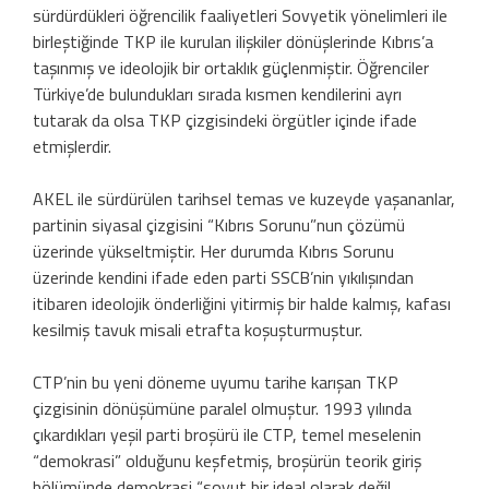
sürdürdükleri öğrencilik faaliyetleri Sovyetik yönelimleri ile
birleştiğinde TKP ile kurulan ilişkiler dönüşlerinde Kıbrıs’a
taşınmış ve ideolojik bir ortaklık güçlenmiştir. Öğrenciler
Türkiye’de bulundukları sırada kısmen kendilerini ayrı
tutarak da olsa TKP çizgisindeki örgütler içinde ifade
etmişlerdir.
AKEL ile sürdürülen tarihsel temas ve kuzeyde yaşananlar,
partinin siyasal çizgisini “Kıbrıs Sorunu”nun çözümü
üzerinde yükseltmiştir. Her durumda Kıbrıs Sorunu
üzerinde kendini ifade eden parti SSCB’nin yıkılışından
itibaren ideolojik önderliğini yitirmiş bir halde kalmış, kafası
kesilmiş tavuk misali etrafta koşuşturmuştur.
CTP’nin bu yeni döneme uyumu tarihe karışan TKP
çizgisinin dönüşümüne paralel olmuştur. 1993 yılında
çıkardıkları yeşil parti broşürü ile CTP, temel meselenin
“demokrasi” olduğunu keşfetmiş, broşürün teorik giriş
bölümünde demokrasi “soyut bir ideal olarak değil,