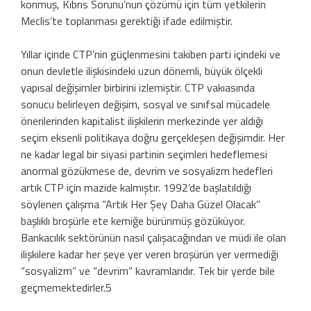
konmuş, Kıbrıs Sorunu’nun çözümü için tüm yetkilerin
Meclis’te toplanması gerektiği ifade edilmiştir.
Yıllar içinde CTP’nin güçlenmesini takiben parti içindeki ve
onun devletle ilişkisindeki uzun dönemli, büyük ölçekli
yapısal değişimler birbirini izlemiştir. CTP vakıasında
sonucu belirleyen değişim, sosyal ve sınıfsal mücadele
önerilerinden kapitalist ilişkilerin merkezinde yer aldığı
seçim eksenli politikaya doğru gerçekleşen değişimdir. Her
ne kadar legal bir siyasi partinin seçimleri hedeflemesi
anormal gözükmese de, devrim ve sosyalizm hedefleri
artık CTP için mazide kalmıştır. 1992’de başlatıldığı
söylenen çalışma “Artık Her Şey Daha Güzel Olacak”
başlıklı broşürle ete kemiğe bürünmüş gözüküyor.
Bankacılık sektörünün nasıl çalışacağından ve müdi ile olan
ilişkilere kadar her şeye yer veren broşürün yer vermediği
“sosyalizm” ve “devrim” kavramlarıdır. Tek bir yerde bile
geçmemektedirler.5