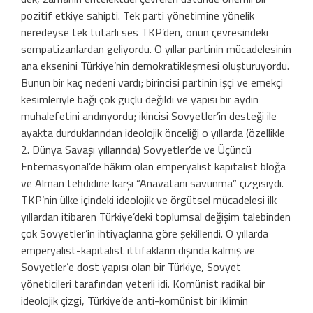
pozitif etkiye sahipti. Tek parti yönetimine yönelik
neredeyse tek tutarlı ses TKP’den, onun çevresindeki
sempatizanlardan geliyordu. O yıllar partinin mücadelesinin
ana eksenini Türkiye’nin demokratikleşmesi oluşturuyordu.
Bunun bir kaç nedeni vardı; birincisi partinin işçi ve emekçi
kesimleriyle bağı çok güçlü değildi ve yapısı bir aydın
muhalefetini andırıyordu; ikincisi Sovyetler’in desteği ile
ayakta durduklarından ideolojik önceliği o yıllarda (özellikle
2. Dünya Savaşı yıllarında) Sovyetler’de ve Üçüncü
Enternasyonal’de hâkim olan emperyalist kapitalist bloğa
ve Alman tehdidine karşı “Anavatanı savunma” çizgisiydi.
TKP’nin ülke içindeki ideolojik ve örgütsel mücadelesi ilk
yıllardan itibaren Türkiye’deki toplumsal değişim talebinden
çok Sovyetler’in ihtiyaçlarına göre şekillendi. O yıllarda
emperyalist-kapitalist ittifakların dışında kalmış ve
Sovyetler’e dost yapısı olan bir Türkiye, Sovyet
yöneticileri tarafından yeterli idi. Komünist radikal bir
ideolojik çizgi, Türkiye’de anti-komünist bir iklimin