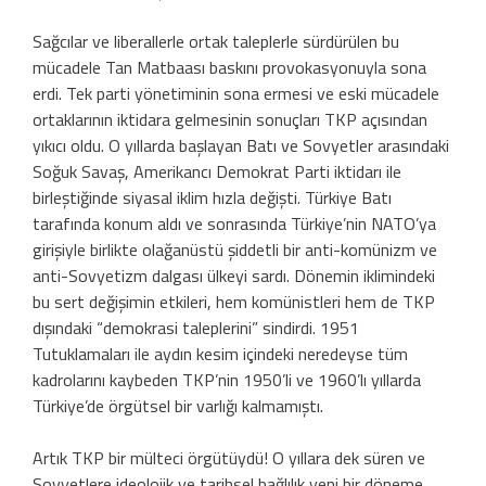
Sağcılar ve liberallerle ortak taleplerle sürdürülen bu
mücadele Tan Matbaası baskını provokasyonuyla sona
erdi. Tek parti yönetiminin sona ermesi ve eski mücadele
ortaklarının iktidara gelmesinin sonuçları TKP açısından
yıkıcı oldu. O yıllarda başlayan Batı ve Sovyetler arasındaki
Soğuk Savaş, Amerikancı Demokrat Parti iktidarı ile
birleştiğinde siyasal iklim hızla değişti. Türkiye Batı
tarafında konum aldı ve sonrasında Türkiye’nin NATO’ya
girişiyle birlikte olağanüstü şiddetli bir anti-komünizm ve
anti-Sovyetizm dalgası ülkeyi sardı. Dönemin iklimindeki
bu sert değişimin etkileri, hem komünistleri hem de TKP
dışındaki “demokrasi taleplerini” sindirdi. 1951
Tutuklamaları ile aydın kesim içindeki neredeyse tüm
kadrolarını kaybeden TKP’nin 1950’li ve 1960’lı yıllarda
Türkiye’de örgütsel bir varlığı kalmamıştı.
Artık TKP bir mülteci örgütüydü! O yıllara dek süren ve
Sovyetlere ideolojik ve tarihsel bağlılık yeni bir döneme