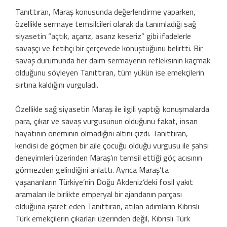
Tanıttıran, Maraş konusunda değerlendirme yaparken,
özellikle sermaye temsilcileri olarak da tanımladığı sağ
siyasetin “açtık, açarız, asarız keseriz” gibi ifadelerle
savaşçı ve fetihçi bir çerçevede konuştuğunu belirtti. Bir
savaş durumunda her daim sermayenin refleksinin kaçmak
olduğunu söyleyen Tanıttıran, tüm yükün ise emekçilerin
sırtına kaldığını vurguladı.
Özellikle sağ siyasetin Maraş ile ilgili yaptığı konuşmalarda
para, çıkar ve savaş vurgusunun olduğunu fakat, insan
hayatının öneminin olmadığını altını çizdi. Tanıttıran,
kendisi de göçmen bir aile çocuğu olduğu vurgusu ile şahsi
deneyimleri üzerinden Maraş’ın temsil ettiği göç acısının
görmezden gelindiğini anlattı. Ayrıca Maraş’ta
yaşananların Türkiye’nin Doğu Akdeniz’deki fosil yakıt
aramaları ile birlikte emperyal bir ajandanın parçası
olduğuna işaret eden Tanıttıran, atılan adımların Kıbrıslı
Türk emekçilerin çıkarları üzerinden değil, Kıbrıslı Türk