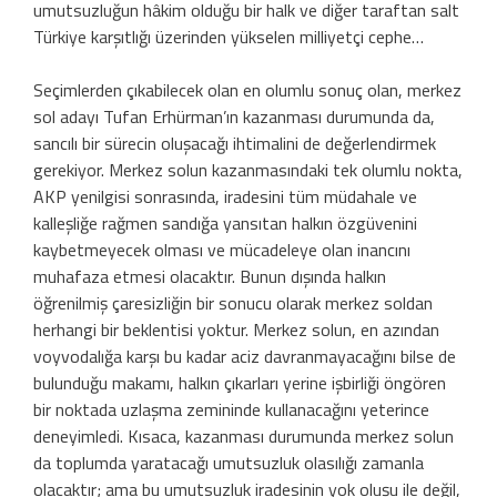
umutsuzluğun hâkim olduğu bir halk ve diğer taraftan salt
Türkiye karşıtlığı üzerinden yükselen milliyetçi cephe…
Seçimlerden çıkabilecek olan en olumlu sonuç olan, merkez
sol adayı Tufan Erhürman’ın kazanması durumunda da,
sancılı bir sürecin oluşacağı ihtimalini de değerlendirmek
gerekiyor. Merkez solun kazanmasındaki tek olumlu nokta,
AKP yenilgisi sonrasında, iradesini tüm müdahale ve
kalleşliğe rağmen sandığa yansıtan halkın özgüvenini
kaybetmeyecek olması ve mücadeleye olan inancını
muhafaza etmesi olacaktır. Bunun dışında halkın
öğrenilmiş çaresizliğin bir sonucu olarak merkez soldan
herhangi bir beklentisi yoktur. Merkez solun, en azından
voyvodalığa karşı bu kadar aciz davranmayacağını bilse de
bulunduğu makamı, halkın çıkarları yerine işbirliği öngören
bir noktada uzlaşma zemininde kullanacağını yeterince
deneyimledi. Kısaca, kazanması durumunda merkez solun
da toplumda yaratacağı umutsuzluk olasılığı zamanla
olacaktır; ama bu umutsuzluk iradesinin yok oluşu ile değil,