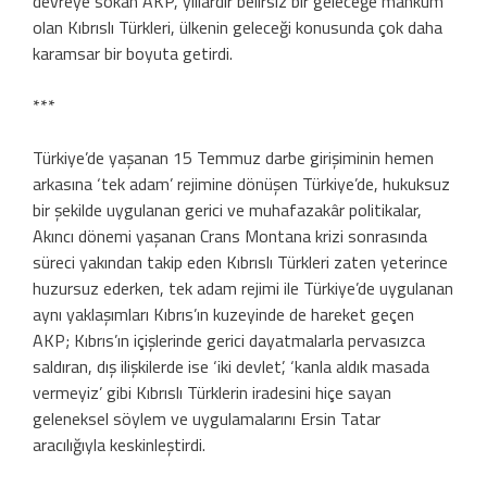
devreye sokan AKP, yıllardır belirsiz bir geleceğe mahkûm
olan Kıbrıslı Türkleri, ülkenin geleceği konusunda çok daha
karamsar bir boyuta getirdi.
***
Türkiye’de yaşanan 15 Temmuz darbe girişiminin hemen
arkasına ‘tek adam’ rejimine dönüşen Türkiye’de, hukuksuz
bir şekilde uygulanan gerici ve muhafazakâr politikalar,
Akıncı dönemi yaşanan Crans Montana krizi sonrasında
süreci yakından takip eden Kıbrıslı Türkleri zaten yeterince
huzursuz ederken, tek adam rejimi ile Türkiye’de uygulanan
aynı yaklaşımları Kıbrıs’ın kuzeyinde de hareket geçen
AKP; Kıbrıs’ın içişlerinde gerici dayatmalarla pervasızca
saldıran, dış ilişkilerde ise ‘iki devlet’, ‘kanla aldık masada
vermeyiz’ gibi Kıbrıslı Türklerin iradesini hiçe sayan
geleneksel söylem ve uygulamalarını Ersin Tatar
aracılığıyla keskinleştirdi.