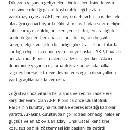
Dünyada yaşanan gelişmelerle birlikte kendisine Kıbrıs’ın
kuzeyinde dilediği gibi at koşturabileceği bir alan
yaratmaya çalışan AKP, en büyük darbeyi halkın iradesinde
alacağını çok iyi biliyordu. Kıbrıslılar tarafından sevilmediğini
kabullenmiş olacak ki; önceleri yerli işbirlikçileri aracılığı ile
sürdürdüğü neoliberal baskıcı politikaları, son beş yıllık
süreçte elçilik ve içişleri bakanlığı gibi stratejik noktalarda
kurduğu ekipler üzerinden yürütmeye başladı. AKP, hayatın
her alanında Kıbrıslı Türklerin iradesini çiğnerken, Akıncı
döneminde yaşanan diplomatik kriz sonrasında halka
rağmen hareket etmeye devam edeceğinin ilk sinyallerini
yaptığı açıklamalarla vermişti.
Coğrafyasında yıllarca her alanda verilen mücadelelere
karşı deneyimli olan AKP, Kıbrıs’ta önce Ulusal Birlik
Partisi’nin kurultayına müdahale ederek istediği kadroları
yarattı. Arkasına kurultayda hiçbir iddiası olmadığı halde en
güçsüz ve en az oy alan adayı, Ünal Üstel’i kendisine
koşulsuz bağlılık göstermesi için başkanlığa getirdi.