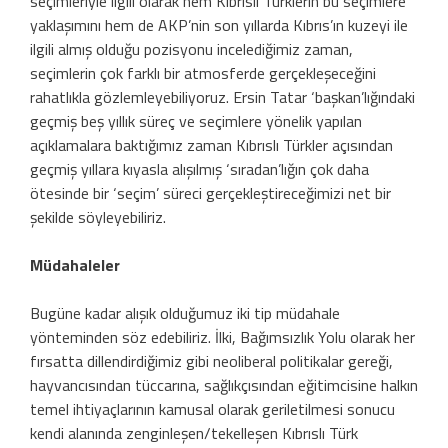
seçimleriyle ilgili olarak hem Kıbrıslı Türklerin bu seçimlere
yaklaşımını hem de AKP’nin son yıllarda Kıbrıs’ın kuzeyi ile
ilgili almış olduğu pozisyonu incelediğimiz zaman,
seçimlerin çok farklı bir atmosferde gerçekleşeceğini
rahatlıkla gözlemleyebiliyoruz. Ersin Tatar ‘başkan’lığındaki
geçmiş beş yıllık süreç ve seçimlere yönelik yapılan
açıklamalara baktığımız zaman Kıbrıslı Türkler açısından
geçmiş yıllara kıyasla alışılmış ‘sıradan’lığın çok daha
ötesinde bir ‘seçim’ süreci gerçekleştireceğimizi net bir
şekilde söyleyebiliriz.
Müdahaleler
Bugüne kadar alışık olduğumuz iki tip müdahale
yönteminden söz edebiliriz. İlki, Bağımsızlık Yolu olarak her
fırsatta dillendirdiğimiz gibi neoliberal politikalar gereği,
hayvancısından tüccarına, sağlıkçısından eğitimcisine halkın
temel ihtiyaçlarının kamusal olarak geriletilmesi sonucu
kendi alanında zenginleşen/tekelleşen Kıbrıslı Türk