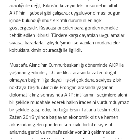
aracılığı ile değil, Kıbrıs’ın kuzeyindeki hükümetin bilfiil
AKP’nin il şubesi gibi çalışarak uyguluyor olması bugün
içinde bulunduğumuz sıkıntılı durumun en açık
göstergesidir. Kısacası önceleri para göndermemekle
tehdit edilen Kıbrıslı Türklere karşı dayatılan uygulamalar
siyasal kararlarla ilgiliydi. Şimdi ise yapılan müdahaleler
koltuklara kimin oturacağı ile ilgilidir.
Mustafa Akıncı’nın Cumhurbaşkanlığı döneminde AKP ile
yaşanan gerilimler, T.C. ve kktc arasında zaten doğal
olmayan bağımlılığa dayalı ilişkiyi çok daha seviyesiz bir
noktaya taşıdı. Akıncı ile Erdoğan arasında yaşanan
diplomatik kriz sonrasında AKP; intikamını seçimlere aleni
bir şekilde müdahale ederek halkın iradesini vurdumduymaz
bir şekilde gasp edip, koltuğu Ersin Tatar’a teslim etti.
Zaten 2018 yılında başlayan ekonomik kriz ve hemen
arkasından gelen pandemi süreciyle birlikte siyasal
anlamda gerici ve muhafazakâr yönünü çekinmeden