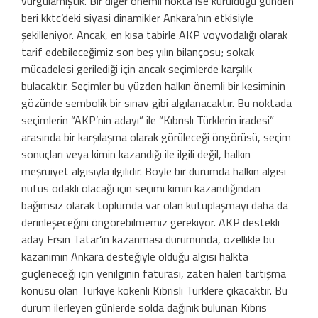
vurgulamıştık. Bir diğer önemli nokta ise kurulduğu günden
beri kktc’deki siyasi dinamikler Ankara’nın etkisiyle
şekilleniyor. Ancak, en kısa tabirle AKP voyvodalığı olarak
tarif edebileceğimiz son beş yılın bilançosu; sokak
mücadelesi gerilediği için ancak seçimlerde karşılık
bulacaktır. Seçimler bu yüzden halkın önemli bir kesiminin
gözünde sembolik bir sınav gibi algılanacaktır. Bu noktada
seçimlerin “AKP’nin adayı” ile “Kıbrıslı Türklerin iradesi”
arasında bir karşılaşma olarak görüleceği öngörüsü, seçim
sonuçları veya kimin kazandığı ile ilgili değil, halkın
meşruiyet algısıyla ilgilidir. Böyle bir durumda halkın algısı
nüfus odaklı olacağı için seçimi kimin kazandığından
bağımsız olarak toplumda var olan kutuplaşmayı daha da
derinleşeceğini öngörebilmemiz gerekiyor. AKP destekli
aday Ersin Tatar’ın kazanması durumunda, özellikle bu
kazanımın Ankara desteğiyle olduğu algısı halkta
güçleneceği için yenilginin faturası, zaten halen tartışma
konusu olan Türkiye kökenli Kıbrıslı Türklere çıkacaktır. Bu
durum ilerleyen günlerde solda dağınık bulunan Kıbrıs