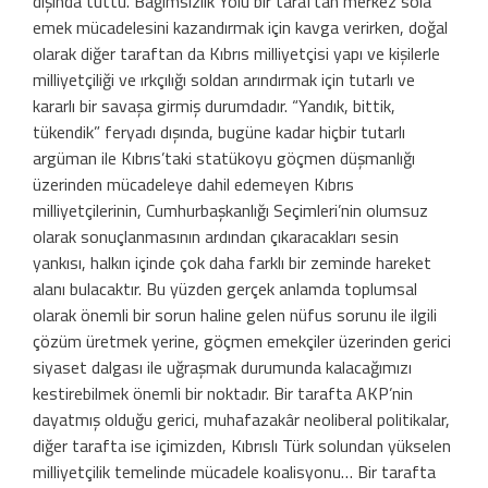
dışında tuttu. Bağımsızlık Yolu bir taraftan merkez sola
emek mücadelesini kazandırmak için kavga verirken, doğal
olarak diğer taraftan da Kıbrıs milliyetçisi yapı ve kişilerle
milliyetçiliği ve ırkçılığı soldan arındırmak için tutarlı ve
kararlı bir savaşa girmiş durumdadır. “Yandık, bittik,
tükendik” feryadı dışında, bugüne kadar hiçbir tutarlı
argüman ile Kıbrıs’taki statükoyu göçmen düşmanlığı
üzerinden mücadeleye dahil edemeyen Kıbrıs
milliyetçilerinin, Cumhurbaşkanlığı Seçimleri’nin olumsuz
olarak sonuçlanmasının ardından çıkaracakları sesin
yankısı, halkın içinde çok daha farklı bir zeminde hareket
alanı bulacaktır. Bu yüzden gerçek anlamda toplumsal
olarak önemli bir sorun haline gelen nüfus sorunu ile ilgili
çözüm üretmek yerine, göçmen emekçiler üzerinden gerici
siyaset dalgası ile uğraşmak durumunda kalacağımızı
kestirebilmek önemli bir noktadır. Bir tarafta AKP’nin
dayatmış olduğu gerici, muhafazakâr neoliberal politikalar,
diğer tarafta ise içimizden, Kıbrıslı Türk solundan yükselen
milliyetçilik temelinde mücadele koalisyonu… Bir tarafta