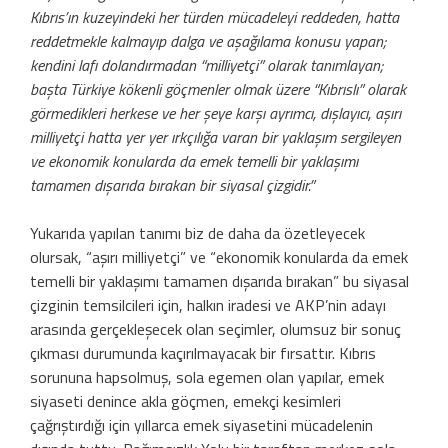
Kıbrıs’ın kuzeyindeki her türden mücadeleyi reddeden, hatta
reddetmekle kalmayıp dalga ve aşağılama konusu yapan;
kendini lafı dolandırmadan “milliyetçi” olarak tanımlayan;
başta Türkiye kökenli göçmenler olmak üzere “Kıbrıslı” olarak
görmedikleri herkese ve her şeye karşı ayrımcı, dışlayıcı, aşırı
milliyetçi hatta yer yer ırkçılığa varan bir yaklaşım sergileyen
ve ekonomik konularda da emek temelli bir yaklaşımı
tamamen dışarıda bırakan bir siyasal çizgidir.”
Yukarıda yapılan tanımı biz de daha da özetleyecek
olursak, “aşırı milliyetçi” ve “ekonomik konularda da emek
temelli bir yaklaşımı tamamen dışarıda bırakan” bu siyasal
çizginin temsilcileri için, halkın iradesi ve AKP’nin adayı
arasında gerçekleşecek olan seçimler, olumsuz bir sonuç
çıkması durumunda kaçırılmayacak bir fırsattır. Kıbrıs
sorununa hapsolmuş, sola egemen olan yapılar, emek
siyaseti denince akla göçmen, emekçi kesimleri
çağrıştırdığı için yıllarca emek siyasetini mücadelenin