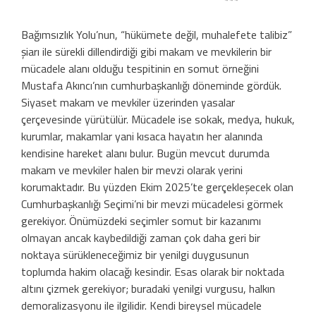
***
Bağımsızlık Yolu’nun, “hükümete değil, muhalefete talibiz”
şiarı ile sürekli dillendirdiği gibi makam ve mevkilerin bir
mücadele alanı olduğu tespitinin en somut örneğini
Mustafa Akıncı’nın cumhurbaşkanlığı döneminde gördük.
Siyaset makam ve mevkiler üzerinden yasalar
çerçevesinde yürütülür. Mücadele ise sokak, medya, hukuk,
kurumlar, makamlar yani kısaca hayatın her alanında
kendisine hareket alanı bulur. Bugün mevcut durumda
makam ve mevkiler halen bir mevzi olarak yerini
korumaktadır. Bu yüzden Ekim 2025’te gerçekleşecek olan
Cumhurbaşkanlığı Seçimi’ni bir mevzi mücadelesi görmek
gerekiyor. Önümüzdeki seçimler somut bir kazanımı
olmayan ancak kaybedildiği zaman çok daha geri bir
noktaya sürükleneceğimiz bir yenilgi duygusunun
toplumda hakim olacağı kesindir. Esas olarak bir noktada
altını çizmek gerekiyor; buradaki yenilgi vurgusu, halkın
demoralizasyonu ile ilgilidir. Kendi bireysel mücadele