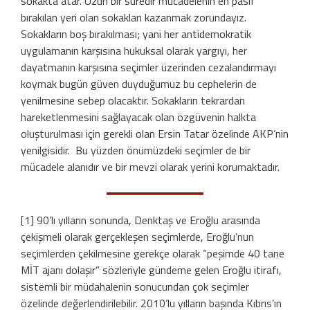
sokakta atar. Uzun bir süredir mücadelenin en pasif
bırakılan yeri olan sokakları kazanmak zorundayız.
Sokakların boş bırakılması; yani her antidemokratik
uygulamanın karşısına hukuksal olarak yargıyı, her
dayatmanın karşısına seçimler üzerinden cezalandırmayı
koymak bugün güven duyduğumuz bu cephelerin de
yenilmesine sebep olacaktır. Sokakların tekrardan
hareketlenmesini sağlayacak olan özgüvenin halkta
oluşturulması için gerekli olan Ersin Tatar özelinde AKP’nin
yenilgisidir. Bu yüzden önümüzdeki seçimler de bir
mücadele alanıdır ve bir mevzi olarak yerini korumaktadır.
[1]
90’lı yılların sonunda, Denktaş ve Eroğlu arasında
çekişmeli olarak gerçekleşen seçimlerde, Eroğlu’nun
seçimlerden çekilmesine gerekçe olarak “peşimde 40 tane
MİT ajanı dolaşır” sözleriyle gündeme gelen Eroğlu itirafı,
sistemli bir müdahalenin sonucundan çok seçimler
özelinde değerlendirilebilir. 2010’lu yılların başında Kıbrıs’ın