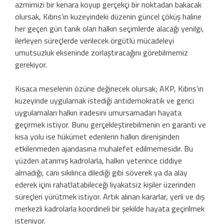
azmimizi bir kenara koyup gerçekçi bir noktadan bakacak
olursak, Kıbrıs’ın kuzeyindeki düzenin güncel çöküş haline
her geçen gün tanık olan halkın seçimlerde alacağı yenilgi,
ilerleyen süreçlerde verilecek örgütlü mücadeleyi
umutsuzluk ekseninde zorlaştıracağını görebilmemiz
gerekiyor.
Kısaca meselenin özüne değinecek olursak; AKP, Kıbrıs’ın
kuzeyinde uygulamak istediği antidemokratik ve gerici
uygulamaları halkın iradesini umursamadan hayata
geçirmek istiyor. Bunu gerçekleştirebilmenin en garanti ve
kısa yolu ise hükümet edenlerin halkın direnişinden
etkilenmeden ajandasına muhalefet edilmemesidir. Bu
yüzden atanmış kadrolarla, halkın yeterince ciddiye
almadığı, canı sıkılınca dilediği gibi söverek ya da alay
ederek içini rahatlatabileceği liyakatsiz kişiler üzerinden
süreçleri yürütmek istiyor. Artık alınan kararlar, yerli ve dış
merkezli kadrolarla koordineli bir şekilde hayata geçirilmek
isteniyor.