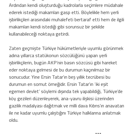
Ardından kendi oluşturduğu kadrolarla seçimlere müdahale
ederek istediği makamları gasp etti. Böylelikle hem yerli
işbirlikçileri arasındaki muhalefeti bertaraf etti hem de ilgili
makamları kendi istediği gibi sorunsuz bir şekilde
kullanabileceği noktaya getirdi.
Zaten geçmişte Türkiye hükümetleriyle uyumlu görünmek
adına yıllarca statükonun sözcülüğünü yapan yerli
işbirlikçilerin, bugün AKP’nin basın sözcüsü gibi hareket
eder noktaya gelmesi de bu durumun kaçınılmaz bir
sonucudur. Yine Ersin Tatar’ın beş yıllık tecrübesi bu
durumun en somut örneğidir. Ersin Tatar’ın ‘iki eşit
egemen devlet’ söylemi dışında tek yapabildiği, Türkiye’de
köy gezileri düzenleyerek, ana-yavru ilişkisi üzerinden
gazilik madalyası dağıtmak ve milli dava Kıbrıs’ın anavatan
ile ne kadar uyumlu çalıştığını Türkiye halklarına anlatmak
oldu.