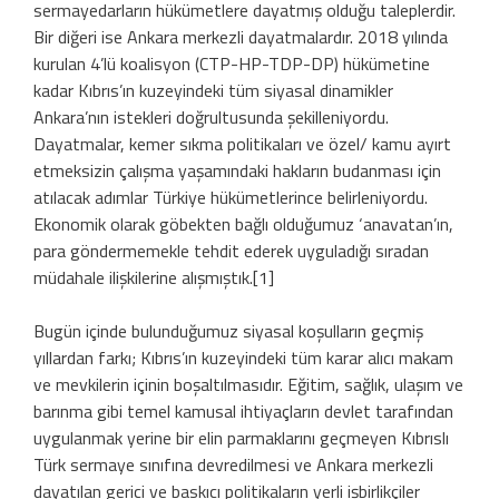
sermayedarların hükümetlere dayatmış olduğu taleplerdir.
Bir diğeri ise Ankara merkezli dayatmalardır. 2018 yılında
kurulan 4’lü koalisyon (CTP-HP-TDP-DP) hükümetine
kadar Kıbrıs’ın kuzeyindeki tüm siyasal dinamikler
Ankara’nın istekleri doğrultusunda şekilleniyordu.
Dayatmalar, kemer sıkma politikaları ve özel/ kamu ayırt
etmeksizin çalışma yaşamındaki hakların budanması için
atılacak adımlar Türkiye hükümetlerince belirleniyordu.
Ekonomik olarak göbekten bağlı olduğumuz ‘anavatan’ın,
para göndermemekle tehdit ederek uyguladığı sıradan
müdahale ilişkilerine alışmıştık.
[1]
Bugün içinde bulunduğumuz siyasal koşulların geçmiş
yıllardan farkı; Kıbrıs’ın kuzeyindeki tüm karar alıcı makam
ve mevkilerin içinin boşaltılmasıdır. Eğitim, sağlık, ulaşım ve
barınma gibi temel kamusal ihtiyaçların devlet tarafından
uygulanmak yerine bir elin parmaklarını geçmeyen Kıbrıslı
Türk sermaye sınıfına devredilmesi ve Ankara merkezli
dayatılan gerici ve baskıcı politikaların yerli işbirlikçiler