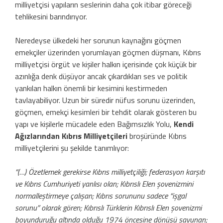
milliyetçisi yapıların seslerinin daha çok itibar göreceği
tehlikesini barındırıyor.
Neredeyse ülkedeki her sorunun kaynağını göçmen
emekçiler üzerinden yorumlayan göçmen düşmanı, Kıbrıs
milliyetçisi örgüt ve kişiler halkın içerisinde çok küçük bir
azınlığa denk düşüyor ancak çıkardıkları ses ve politik
yankıları halkın önemli bir kesimini kestirmeden
tavlayabiliyor. Uzun bir süredir nüfus sorunu üzerinden,
göçmen, emekçi kesimleri bir tehdit olarak gösteren bu
yapı ve kişilerle mücadele eden Bağımsızlık Yolu,
Kendi
Ağızlarından Kıbrıs Milliyetçileri
broşüründe Kıbrıs
milliyetçilerini şu şekilde tanımlıyor:
“(…) Özetlemek gerekirse Kıbrıs milliyetçiliği; federasyon karşıtı
ve Kıbrıs Cumhuriyeti yanlısı olan; Kıbrıslı Elen şovenizmini
normalleştirmeye çalışan; Kıbrıs sorununu sadece “işgal
sorunu” olarak gören; Kıbrıslı Türklerin Kıbrıslı Elen şovenizmi
boyunduruğu altında olduğu 1974 öncesine dönüşü savunan;