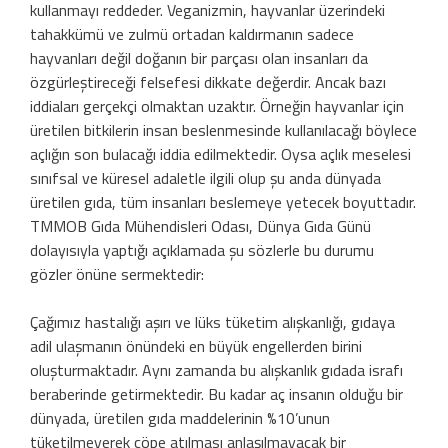
kullanmayı reddeder. Veganizmin, hayvanlar üzerindeki
tahakkümü ve zulmü ortadan kaldırmanın sadece
hayvanları değil doğanın bir parçası olan insanları da
özgürleştireceği felsefesi dikkate değerdir. Ancak bazı
iddiaları gerçekçi olmaktan uzaktır. Örneğin hayvanlar için
üretilen bitkilerin insan beslenmesinde kullanılacağı böylece
açlığın son bulacağı iddia edilmektedir. Oysa açlık meselesi
sınıfsal ve küresel adaletle ilgili olup şu anda dünyada
üretilen gıda, tüm insanları beslemeye yetecek boyuttadır.
TMMOB Gıda Mühendisleri Odası, Dünya Gıda Günü
dolayısıyla yaptığı açıklamada şu sözlerle bu durumu
gözler önüne sermektedir:
Çağımız hastalığı aşırı ve lüks tüketim alışkanlığı, gıdaya
adil ulaşmanın önündeki en büyük engellerden birini
oluşturmaktadır. Aynı zamanda bu alışkanlık gıdada israfı
beraberinde getirmektedir. Bu kadar aç insanın olduğu bir
dünyada, üretilen gıda maddelerinin %10’unun
tüketilmeyerek çöpe atılması anlaşılmayacak bir