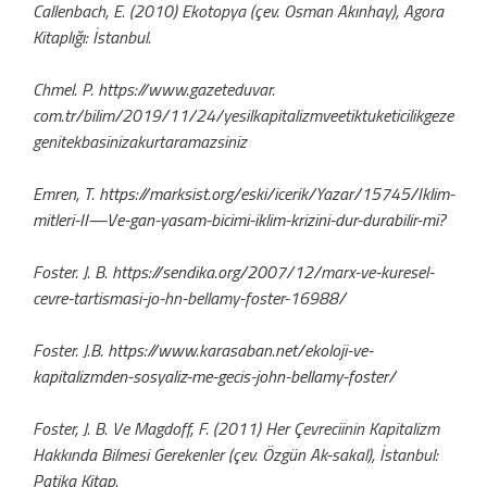
Callenbach, E. (2010) Ekotopya (çev. Osman Akınhay), Agora
Kitaplığı: İstanbul.
Chmel. P. https://www.gazeteduvar.
com.tr/bilim/2019/11/24/yesilkapitalizmveetiktuketicilikgeze
genitekbasinizakurtaramazsiniz
Emren, T.
https://marksist.org/eski/icerik/Yazar/15745/Iklim-
mitleri-II—Ve-gan-yasam-bicimi-iklim-krizini-dur-durabilir-mi
?
Foster. J. B.
https://sendika.org/2007/12/
marx-ve-kuresel-
cevre-tartismasi-jo-hn-bellamy-foster-16988/
Foster. J.B.
https://www.karasaban.net/ekoloji-ve-
kapitalizmden-sosyaliz-me-gecis-john-bellamy-foster/
Foster, J. B. Ve Magdoff, F. (2011) Her Çevreciinin Kapitalizm
Hakkında Bilmesi Gerekenler (çev. Özgün Ak-sakal), İstanbul:
Patika Kitap.