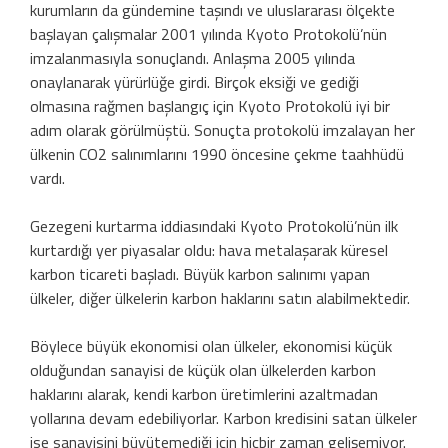
kurumların da gündemine taşındı ve uluslararası ölçekte
başlayan çalışmalar 2001 yılında Kyoto Protokolü’nün
imzalanmasıyla sonuçlandı. Anlaşma 2005 yılında
onaylanarak yürürlüğe girdi. Birçok eksiği ve gediği
olmasına rağmen başlangıç için Kyoto Protokolü iyi bir
adım olarak görülmüştü. Sonuçta protokolü imzalayan her
ülkenin CO2 salınımlarını 1990 öncesine çekme taahhüdü
vardı.
Gezegeni kurtarma iddiasındaki Kyoto Protokolü’nün ilk
kurtardığı yer piyasalar oldu: hava metalaşarak küresel
karbon ticareti başladı. Büyük karbon salınımı yapan
ülkeler, diğer ülkelerin karbon haklarını satın alabilmektedir.
Böylece büyük ekonomisi olan ülkeler, ekonomisi küçük
olduğundan sanayisi de küçük olan ülkelerden karbon
haklarını alarak, kendi karbon üretimlerini azaltmadan
yollarına devam edebiliyorlar. Karbon kredisini satan ülkeler
ise sanayisini büyütemediği için hiçbir zaman gelişemiyor.