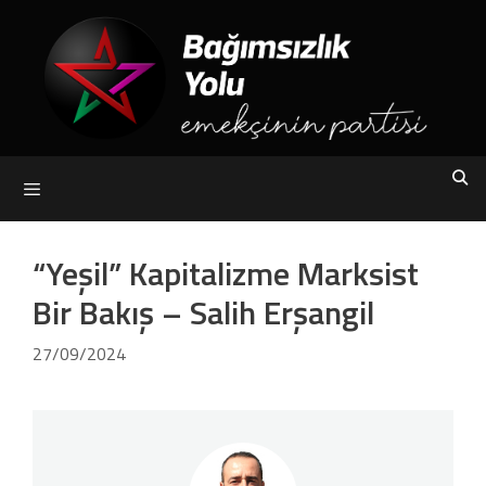
Skip
to
content
Menu
“Yeşil” Kapitalizme Marksist
Bir Bakış – Salih Erşangil
27/09/2024