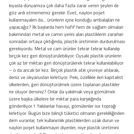
kıyasla dünyamıza çok daha fazla zarar veren şeyleri de
göz ardı etmememiz gerekir. Evet, naylon poşet
kullanmayalım da… ürünlerin içine konduğu ambalajları ne
yapacağız? İlk başlarda hem hafif hem de sağlam olmaları
bakımından metal ve camın yerini alan plastiklerin zararları
sonradan ortaya çıktığında, plastik üretiminin durdurulması
gerekiyordu. Metal ve cam ürünler tekrar tekrar kullanılıp
birçok kez geri dönüştürülebiliyor. Oysaki plastik ürünlerin
çok az bir miktarı geri dönüştürülerek tekrar kullanılabiliyor
– o da ancak bir kez. Birçok plastik atık çevreye atılarak,
deniz ve okyanusları kirletiyor. Peki, özellikle ileri kapitalist
ülkelerden, geri dönüştürülmek üzere toplanan plastikler
ne oluyor dersiniz? Onlar da yakılmak veya gömülmek
üzere başka ülkelere bir miktar para karşılığında
gönderiliyor.1 Yakılanlar havayı, gömülenler ise toprağı
kirletiyor. Bugün bize bilinçli tüketici olmanın gerekliliğinden
dem vuranlar, tek kullanımlık plastiklerden uzak durun ve
naylon poşet kullanmayın diyenler, niye plastik üretimini