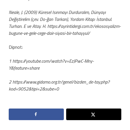
Neale, J. (2009) Küresel Isınmayı Durduralım, Dünyayı
Değiştirelim (çev. Do-ğan Tarkan), Yordam Kitap: İstanbul.
Turhan. E ve Atay. H. https://ayrintidergi.com.tr/ekososyalizm-
bugune-ve-gele-cege-dair-siyasi-bir-tahayyul/
Dipnot:
1 https://youtube.com/watch?v=EzJPwC-Mny-
Y&feature=share
2 https://www.gidamo.org.tr/genel/bizden_de-tay.php?
kod=9052&tipi=2&sube=0