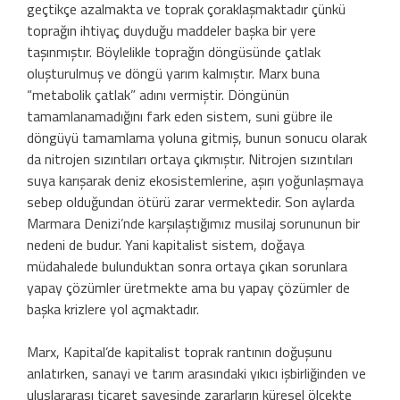
geçtikçe azalmakta ve toprak çoraklaşmaktadır çünkü
toprağın ihtiyaç duyduğu maddeler başka bir yere
taşınmıştır. Böylelikle toprağın döngüsünde çatlak
oluşturulmuş ve döngü yarım kalmıştır. Marx buna
“metabolik çatlak” adını vermiştir. Döngünün
tamamlanamadığını fark eden sistem, suni gübre ile
döngüyü tamamlama yoluna gitmiş, bunun sonucu olarak
da nitrojen sızıntıları ortaya çıkmıştır. Nitrojen sızıntıları
suya karışarak deniz ekosistemlerine, aşırı yoğunlaşmaya
sebep olduğundan ötürü zarar vermektedir. Son aylarda
Marmara Denizi’nde karşılaştığımız musilaj sorununun bir
nedeni de budur. Yani kapitalist sistem, doğaya
müdahalede bulunduktan sonra ortaya çıkan sorunlara
yapay çözümler üretmekte ama bu yapay çözümler de
başka krizlere yol açmaktadır.
Marx, Kapital’de kapitalist toprak rantının doğuşunu
anlatırken, sanayi ve tarım arasındaki yıkıcı işbirliğinden ve
uluslararası ticaret sayesinde zararların küresel ölçekte