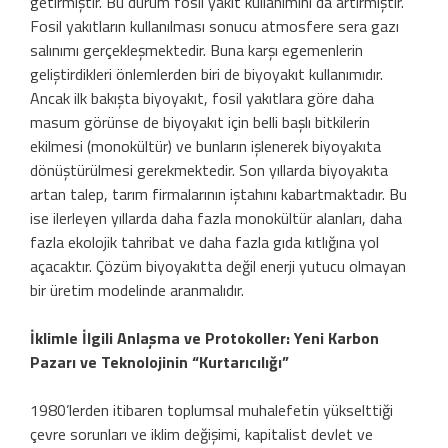
getirmiştir. Bu durum fosil yakıt kullanımını da artırmıştır.
Fosil yakıtların kullanılması sonucu atmosfere sera gazı
salınımı gerçekleşmektedir. Buna karşı egemenlerin
geliştirdikleri önlemlerden biri de biyoyakıt kullanımıdır.
Ancak ilk bakışta biyoyakıt, fosil yakıtlara göre daha
masum görünse de biyoyakıt için belli başlı bitkilerin
ekilmesi (monokültür) ve bunların işlenerek biyoyakıta
dönüştürülmesi gerekmektedir. Son yıllarda biyoyakıta
artan talep, tarım firmalarının iştahını kabartmaktadır. Bu
ise ilerleyen yıllarda daha fazla monokültür alanları, daha
fazla ekolojik tahribat ve daha fazla gıda kıtlığına yol
açacaktır. Çözüm biyoyakıtta değil enerji yutucu olmayan
bir üretim modelinde aranmalıdır.
İklimle İlgili Anlaşma ve Protokoller: Yeni Karbon
Pazarı ve Teknolojinin “Kurtarıcılığı”
1980’lerden itibaren toplumsal muhalefetin yükselttiği
çevre sorunları ve iklim değişimi, kapitalist devlet ve