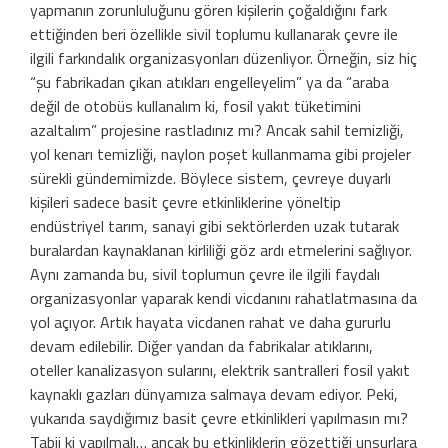
yapmanın zorunluluğunu gören kişilerin çoğaldığını fark
ettiğinden beri özellikle sivil toplumu kullanarak çevre ile
ilgili farkındalık organizasyonları düzenliyor. Örneğin, siz hiç
“şu fabrikadan çıkan atıkları engelleyelim” ya da “araba
değil de otobüs kullanalım ki, fosil yakıt tüketimini
azaltalım” projesine rastladınız mı? Ancak sahil temizliği,
yol kenarı temizliği, naylon poşet kullanmama gibi projeler
sürekli gündemimizde. Böylece sistem, çevreye duyarlı
kişileri sadece basit çevre etkinliklerine yöneltip
endüstriyel tarım, sanayi gibi sektörlerden uzak tutarak
buralardan kaynaklanan kirliliği göz ardı etmelerini sağlıyor.
Aynı zamanda bu, sivil toplumun çevre ile ilgili faydalı
organizasyonlar yaparak kendi vicdanını rahatlatmasına da
yol açıyor. Artık hayata vicdanen rahat ve daha gururlu
devam edilebilir. Diğer yandan da fabrikalar atıklarını,
oteller kanalizasyon sularını, elektrik santralleri fosil yakıt
kaynaklı gazları dünyamıza salmaya devam ediyor. Peki,
yukarıda saydığımız basit çevre etkinlikleri yapılmasın mı?
Tabii ki yapılmalı… ancak bu etkinliklerin gözettiği unsurlara