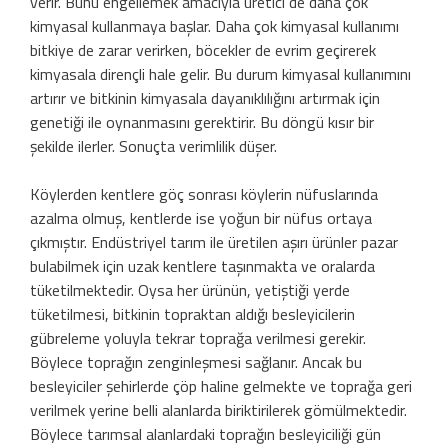
verir. Bunu engellemek amacıyla üretici de daha çok
kimyasal kullanmaya başlar. Daha çok kimyasal kullanımı
bitkiye de zarar verirken, böcekler de evrim geçirerek
kimyasala dirençli hale gelir. Bu durum kimyasal kullanımını
artırır ve bitkinin kimyasala dayanıklılığını artırmak için
genetiği ile oynanmasını gerektirir. Bu döngü kısır bir
şekilde ilerler. Sonuçta verimlilik düşer.
Köylerden kentlere göç sonrası köylerin nüfuslarında
azalma olmuş, kentlerde ise yoğun bir nüfus ortaya
çıkmıştır. Endüstriyel tarım ile üretilen aşırı ürünler pazar
bulabilmek için uzak kentlere taşınmakta ve oralarda
tüketilmektedir. Oysa her ürünün, yetiştiği yerde
tüketilmesi, bitkinin topraktan aldığı besleyicilerin
gübreleme yoluyla tekrar toprağa verilmesi gerekir.
Böylece toprağın zenginleşmesi sağlanır. Ancak bu
besleyiciler şehirlerde çöp haline gelmekte ve toprağa geri
verilmek yerine belli alanlarda biriktirilerek gömülmektedir.
Böylece tarımsal alanlardaki toprağın besleyiciliği gün