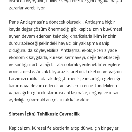
kısmı da biyoyakıt, nükleer veya HES’ler gibi doğaya başka
zararlar verebiliyor.
Paris Antlaşması’na dönecek olursak… Antlaşma hiçbir
kayda değer çözüm önermediği gibi kapitalizmin büyümesi
aynen devam ederken teknolojik harikalarla iklim krizinin
durdurabileceği şeklindeki hayalci bir yaklaşıma sahip
olduğunu da söyleyebiliriz. Antlaşma, ekolojikten ziyade
ekonomik kaygılarla, küresel sermayeyi, değerlenebileceği
ve kârlılığını artıracağı bir alan olarak yenilenebilir enerjilere
yöneltmekte. Ancak biliyoruz ki üretim, tüketim ve yaşam
tarzımızı radikal olarak değiştirmedikçe insanlığın geleceği
kararmaya devam edecek ve sistemin en üstündekilerin
yapacağı bu gibi uluslararası antlaşmalar, doğayı ve insanı
aydınlığa çıkarmaktan çok uzak kalacaktır.
Sistem İçi(n) Tehlikesiz Çevrecilik
Kapitalizm, küresel felaketlerin artıp dünya için bir şeyler