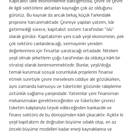
Kapitalist ülke ekonomilerine baktığımızda, çevre ve çevre
ile ilgili sektörlere aktarılan kaynağın çok az olduğunu
görürüz. Bu kaynak da ancak birkaç küçük farkındalık
projesine harcanmaktadır. Çevreye yapılan yatırım, kâr
getirmediği sürece, kapitalist sistem tarafından “ölü”
olarak görülür. Kapitalizmin yeni icadı yeşil ekonominin, pek
çok sektörü canlandıracağı, sermayenin yeniden
değerlenmesi için fırsatlar yaratacağı ortadadır. Nitekim
yeşil olmak şirketlerin çoğu tarafından da oldukça kârlı bir
strateji olarak benimsenmektedir. Bunlar, yeşil/doğa
temalı kurumsal sosyal sorumluluk projelerini finanse
etmek suretiyle çevre meselesini ciddiye alır gözükürken,
aynı zamanda kamuoyu ve tüketiciler gözünde rakiplerine
üstünlük sağlama yarışındadır. Yatırımlar yeni finansman
mekanizmaları gerektireceğinden ve tüketiciler çevreci
tüketim kalıplarıyla teşvik edileceğinden bankacılık ve
finans sektörü de bu dönüşümden kârlı çıkacaktır. Açıktır ki
yeşil kapitalizm de doğrudan büyüme odaklı olup, en az
önceki büyüme modelleri kadar enerji kaynaklarına ve