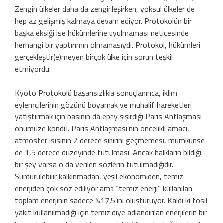
Zengin ülkeler daha da zenginleşirken, yoksul ülkeler de
hep az gelişmiş kalmaya devam ediyor. Protokolün bir
başka eksiği ise hükümlerine uyulmaması neticesinde
herhangi bir yaptırımın olmamasıydı. Protokol, hükümleri
gerçekleştir(e)meyen birçok ülke için sorun teşkil
etmiyordu.
Kyoto Protokolü başarısızlıkla sonuçlanınca, iklim
eylemcilerinin gözünü boyamak ve muhalif hareketleri
yatıştırmak için basının da epey şişirdiği Paris Antlaşması
önümüze kondu. Paris Antlaşması’nın öncelikli amacı,
atmosfer ısısının 2 derece sınırını geçmemesi, mümkünse
de 1,5 derece düzeyinde tutulması. Ancak halkların bildiği
bir şey varsa o da verilen sözlerin tutulmadığıdır.
Sürdürülebilir kalkınmadan, yeşil ekonomiden, temiz
enerjiden çok söz ediliyor ama “temiz enerji” kullanılan
toplam enerjinin sadece %17,5’ini oluşturuyor. Kaldı ki fosil
yakıt kullanılmadığı için temiz diye adlandırılan enerjilerin bir