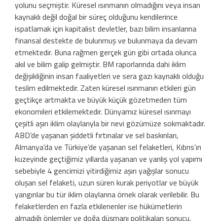
yolunu seçmiştir. Küresel ısınmanın olmadığını veya insan
kaynaklı değil doğal bir süreç olduğunu kendilerince
ispatlamak için kapitalist devletler, bazı bilim insanlarına
finansal destekte de bulunmuş ve bulunmaya da devam
etmektedir. Buna rağmen gerçek gün gibi ortada olunca
akıl ve bilim galip gelmiştir. BM raporlarında dahi iklim
değişikliğinin insan faaliyetleri ve sera gazı kaynaklı olduğu
teslim edilmektedir. Zaten küresel ısınmanın etkileri gün
geçtikçe artmakta ve büyük küçük gözetmeden tüm
ekonomileri etkilemektedir. Dünyamız küresel ısınmayı
çeşitli aşırı iklim olaylarıyla bir nevi gözümüze sokmaktadır.
ABD’de yaşanan şiddetli fırtınalar ve sel baskınları,
Almanya’da ve Türkiye’de yaşanan sel felaketleri, Kıbrıs’ın
kuzeyinde geçtiğimiz yıllarda yaşanan ve yanlış yol yapımı
sebebiyle 4 gencimizi yitirdiğimiz aşırı yağışlar sonucu
oluşan sel felaketi, uzun süren kurak periyotlar ve büyük
yangınlar bu tür iklim olaylarına örnek olarak verilebilir. Bu
felaketlerden en fazla etkilenenler ise hükümetlerin
almadığı önlemler ve doğa düşmanı politikaları sonucu,