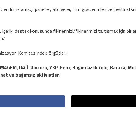
çlendirme amaçlı paneller, atölyeler, film gösterimleri ve çeşitli etkinl
 içerik, destek konusunda fikirlerinizi/fikirlerimizi tartışmak için bir a
m.”
izasyon Komitesi’ndeki örgütler:
y, MAGEM, DAÜ-Unicorn, YKP-Fem, Bağımsızlık Yolu, Baraka, Mülte
nat ve bağımsız aktivistler.