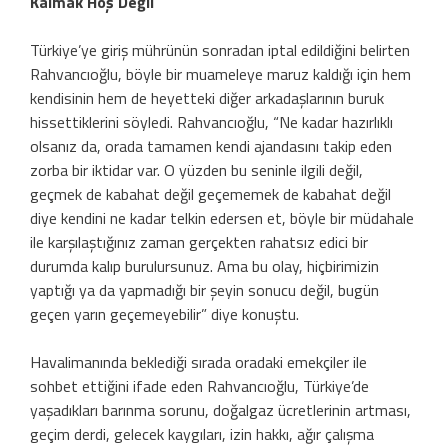
Kalmak Hoş Değil
Türkiye’ye giriş mührünün sonradan iptal edildiğini belirten
Rahvancıoğlu, böyle bir muameleye maruz kaldığı için hem
kendisinin hem de heyetteki diğer arkadaşlarının buruk
hissettiklerini söyledi. Rahvancıoğlu, “Ne kadar hazırlıklı
olsanız da, orada tamamen kendi ajandasını takip eden
zorba bir iktidar var. O yüzden bu seninle ilgili değil,
geçmek de kabahat değil geçememek de kabahat değil
diye kendini ne kadar telkin edersen et, böyle bir müdahale
ile karşılaştığınız zaman gerçekten rahatsız edici bir
durumda kalıp burulursunuz. Ama bu olay, hiçbirimizin
yaptığı ya da yapmadığı bir şeyin sonucu değil, bugün
geçen yarın geçemeyebilir” diye konuştu.
Havalimanında beklediği sırada oradaki emekçiler ile
sohbet ettiğini ifade eden Rahvancıoğlu, Türkiye’de
yaşadıkları barınma sorunu, doğalgaz ücretlerinin artması,
geçim derdi, gelecek kaygıları, izin hakkı, ağır çalışma