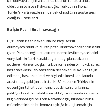
için dünyaya erişim anlamında ciddi bir tehdit altında
olduklarını belirten Rahvancıoğlu, Türkiye’nin Kıbrıslı
Türkler’e karşı vaatlerinin gerçek olmadığının göstergesi
olduğunu ifade etti.
Bu İşin Peşini Bırakmayacağız
Uygulanan insan hakları ihlaline karşı sessiz
durmayacaklarını ve bu işin peşini bırakmayacaklarının altını
çizen Rahvancıoğlu, bu durumu normalleştirmeyeceklerini
vurguladı. İki farklı kanaldan yürümeyi planladıklarını
söyleyen Rahvancıoğlu, Türkiye içerisinden bir hukuk süreci
başlatacaklarını, arkadaşlarının destekleri ile avukat tayin
edilmesi, başvuru süreci ve bilgi edinilmesi konularında
araştırma yapıldığını belirtti. N-82 kodunun Türkiye’nin
güvenliğini tehdit eden, girişi yasaklı şahıs anlamına
geldiğini fakat bu tehditin ne olduğu konusunda kendisine
bilgi verilmediğini belirten Rahvancıoğlu, buradaki hukuk
mücadelesinin de bu konuyu açıklığa kavuşturmak için