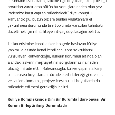
kurumlarımıza hakaret, laiklikle ilgili boyutları, ekoloji ile ilgili
boyutları vardır ama bütün bu sonuçlara neden olan şey
irademize karşı yapılan müdahaledir” diye konuştu.
Rahvancıoğlu, bugün bizlere bunları yaşatanlara el
çektirilmesi durumunda bile toplumda yaratılan tahribatı
düzeltmek için rehabiliteye ihtiyaç duyulacağını belirtti.
Halkın erişimine kapalı askeri bölgede başlayan külliye
yapımı ile aslında kendi kendilerini zora soktuklarını
vurgulayan Rahvancıoğlu, askerin koruması altında olan
alandaki askerin meşruiyetinin sorgulanmasına neden
olacağını ifade etti. Rahvancıoğlu, külliye yapımına karşı
uluslararası boyutlarda mücadele edilebileceği gibi, vizesi
ve izinleri alınmamış projeye karşı hukuki boyutlarda da
mücadele edilmesi gerektiğini belirti.
Külliye Kompleksinde Dini Bir Kurumla İdari-Siyasi Bir
Kurum Birleştirilmiş Durumdadır