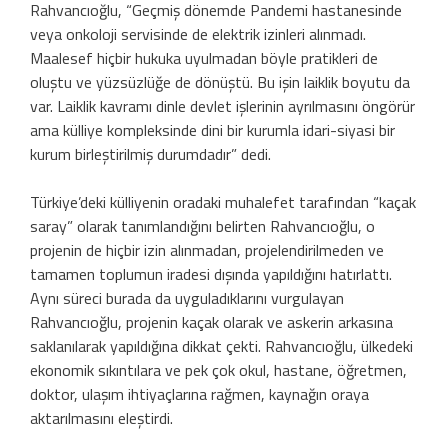
Rahvancıoğlu, “Geçmiş dönemde Pandemi hastanesinde
veya onkoloji servisinde de elektrik izinleri alınmadı.
Maalesef hiçbir hukuka uyulmadan böyle pratikleri de
oluştu ve yüzsüzlüğe de dönüştü. Bu işin laiklik boyutu da
var. Laiklik kavramı dinle devlet işlerinin ayrılmasını öngörür
ama külliye kompleksinde dini bir kurumla idari-siyasi bir
kurum birleştirilmiş durumdadır” dedi.
Türkiye’deki külliyenin oradaki muhalefet tarafından “kaçak
saray” olarak tanımlandığını belirten Rahvancıoğlu, o
projenin de hiçbir izin alınmadan, projelendirilmeden ve
tamamen toplumun iradesi dışında yapıldığını hatırlattı.
Aynı süreci burada da uyguladıklarını vurgulayan
Rahvancıoğlu, projenin kaçak olarak ve askerin arkasına
saklanılarak yapıldığına dikkat çekti. Rahvancıoğlu, ülkedeki
ekonomik sıkıntılara ve pek çok okul, hastane, öğretmen,
doktor, ulaşım ihtiyaçlarına rağmen, kaynağın oraya
aktarılmasını eleştirdi.