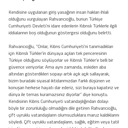
Kendisine uygulanan giriş yasağının insan hakları ihlali
olduğunu vurgulayan Rahvancıoğlu, bunun Türkiye
Cumhuriyeti Devleti’ni idare edenlerin Kıbrıslı Türklerle ilgili
iddialarının boş olduğunun göstergesi olduğunu belirtti.
Rahvancıoğlu, “Onlar, Kıbrıs Cumhuriyeti’ni tanımadıkları
için Kıbrıslı Türkler’in dünyaya açılan tek penceresinin
Türkiye olduğunu söylüyorlar ve Kıbrıslı Türkler’e belli bir
güvence veriyorlar. Ama aynı zamanda, eskiden aba
altından gösterdikleri sopayı artık açık açık sallayarak,
bizim buradaki siyasal iktidarımızdan farklı düşünen ve
konuşan herkese hayatı dar ederiz, sizi buraya kapatırız ve
dünya ile temas kuramazsınız diyorlar” diye konuştu.
Kendisinin Kıbrıs Cumhuriyeti vatandaşlığından dolayı
böyle bir zorunluluğu olmadığını dile getiren Rahvancıoğlu,
çift uyruklu vatandaşların olumsuzluklara maruz kaldıklarını
söyledi. Çift uyruklu vatandaşların, sağlık, eğitim veya tatil